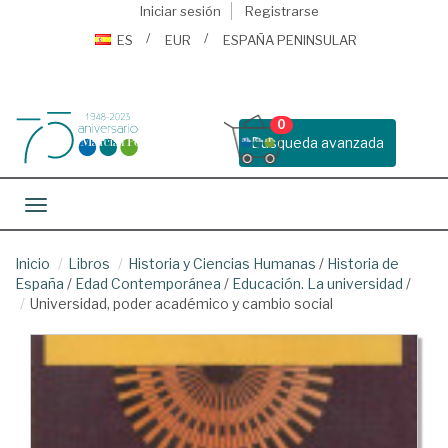
Iniciar sesión
Registrarse
ES
EUR
ESPAÑA PENINSULAR
0
Busqueda avanzada
Toggle navigation
Inicio
Libros
Historia y Ciencias Humanas
/
Historia de
España
/
Edad Contemporánea
/
Educación. La universidad
/
Universidad, poder académico y cambio social