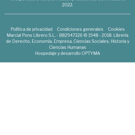
2022.
Política de privacidad
Condiciones generales
Cookies
Marcial Pons Librero S.L. - B82947326 © 1948 - 2018. Librería
de Derecho, Economía, Empresa, Ciencias Sociales, Historia y
Ciencias Humanas
Hospedaje y desarrollo
OPTYMA