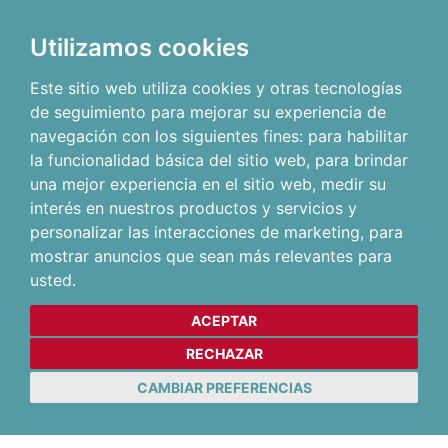
Utilizamos cookies
Este sitio web utiliza cookies y otras tecnologías
de seguimiento para mejorar su experiencia de
navegación con los siguientes fines:
para habilitar
la funcionalidad básica del sitio web
,
para brindar
una mejor experiencia en el sitio web
,
medir su
interés en nuestros productos y servicios y
personalizar las interacciones de marketing
,
para
mostrar anuncios que sean más relevantes para
usted
.
ACEPTAR
RECHAZAR
CAMBIAR PREFERENCIAS