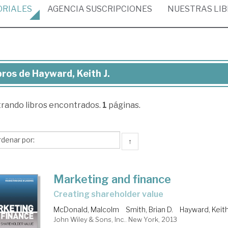
ORIALES
AGENCIA
SUSCRIPCIONES
NUESTRAS
LI
bros de Hayward, Keith J.
ros
trando
libros encontrados.
1
páginas.
yward,
th
↑
Marketing and finance
creating shareholder value
McDonald, Malcolm
Smith, Brian D.
Hayward, Keith
John Wiley & Sons, Inc.. New York, 2013