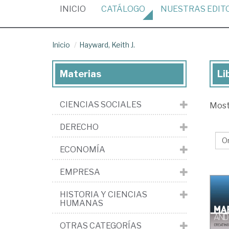
(CURRENT)
INICIO
CATÁLOGO
NUESTRAS
EDIT
Inicio
Hayward, Keith J.
Materias
Li
Lib
de
CIENCIAS SOCIALES
Mos
Ha
Kei
DERECHO
J.
ECONOMÍA
EMPRESA
HISTORIA Y CIENCIAS
HUMANAS
OTRAS CATEGORÍAS