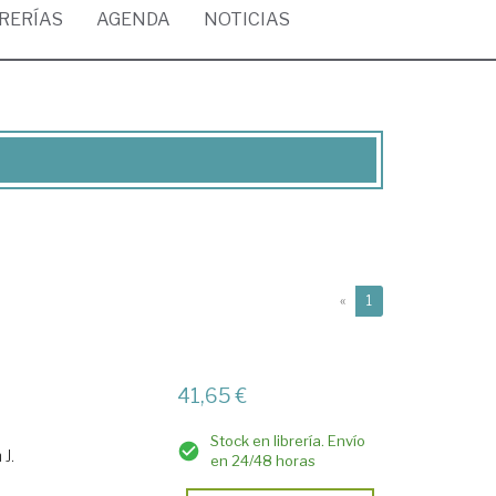
BRERÍAS
AGENDA
NOTICIAS
(current)
«
1
41,65 €
Stock en librería. Envío
 J.
en 24/48 horas