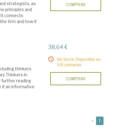
and strategists, as
COMPRAR
he principles and
 It connects
the firm and how it
38,64 €
Sin Stock. Disponible en
5/6 semanas.
cluding thinkers
ey Thinkers in
COMPRAR
 further reading
 it an informative
(current)
«
1