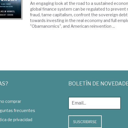
An engaging look at the road to a sustained econo
global finance system can be regulated to prevent 
fraud, tame capitalism, confront the sovereign debt
towards investing in the real economy and full emp
"Obamanomics", and American reinvention ...
AS?
BOLETÍN DE NOVEDAD
o comprar
guntas frecuentes
tica de privacidad
SUSCRIBIRSE