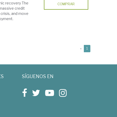
mic recovery The
COMPRAR
massive credit
 crisis, and move
loyment.
(current)
«
1
ES
SÍGUENOS EN