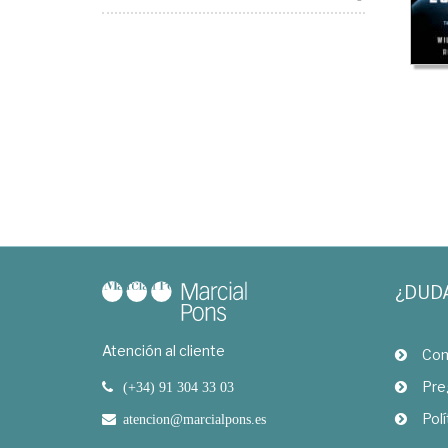
¿DUD
Atención al cliente
Com
Pre
(+34) 91 304 33 03
Polí
atencion@marcialpons.es