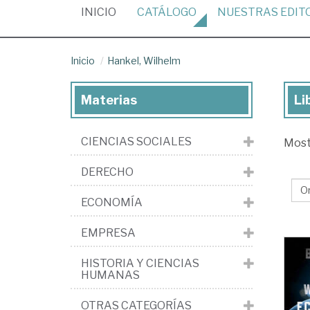
(CURRENT)
INICIO
CATÁLOGO
NUESTRAS
EDIT
Inicio
Hankel, Wilhelm
Materias
Li
Lib
de
CIENCIAS SOCIALES
Mos
Han
Wi
DERECHO
ECONOMÍA
EMPRESA
HISTORIA Y CIENCIAS
HUMANAS
OTRAS CATEGORÍAS