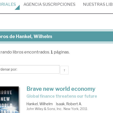
ORIALES
AGENCIA
SUSCRIPCIONES
NUESTRAS
LI
bros de Hankel, Wilhelm
ros
trando
libros encontrados.
1
páginas.
kel,
lhelm
↑
Brave new world economy
global finance threatens our future
Hankel, Wilhelm
Isaak, Robert A.
John Wiley & Sons, Inc.. New York, 2011