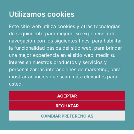
Utilizamos cookies
Este sitio web utiliza cookies y otras tecnologías
de seguimiento para mejorar su experiencia de
navegación con los siguientes fines:
para habilitar
la funcionalidad básica del sitio web
,
para brindar
una mejor experiencia en el sitio web
,
medir su
interés en nuestros productos y servicios y
personalizar las interacciones de marketing
,
para
mostrar anuncios que sean más relevantes para
usted
.
ACEPTAR
RECHAZAR
CAMBIAR PREFERENCIAS