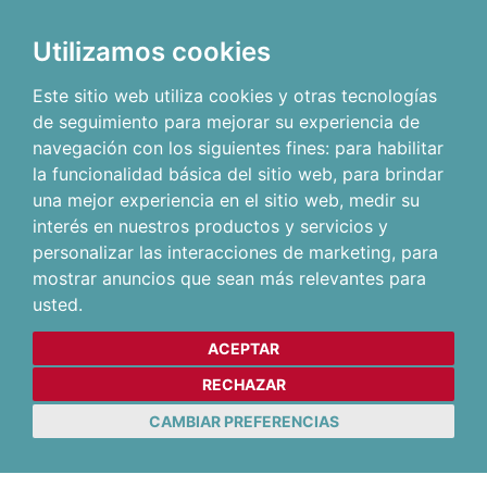
Utilizamos cookies
Este sitio web utiliza cookies y otras tecnologías
de seguimiento para mejorar su experiencia de
navegación con los siguientes fines:
para habilitar
la funcionalidad básica del sitio web
,
para brindar
una mejor experiencia en el sitio web
,
medir su
interés en nuestros productos y servicios y
personalizar las interacciones de marketing
,
para
mostrar anuncios que sean más relevantes para
usted
.
ACEPTAR
RECHAZAR
CAMBIAR PREFERENCIAS