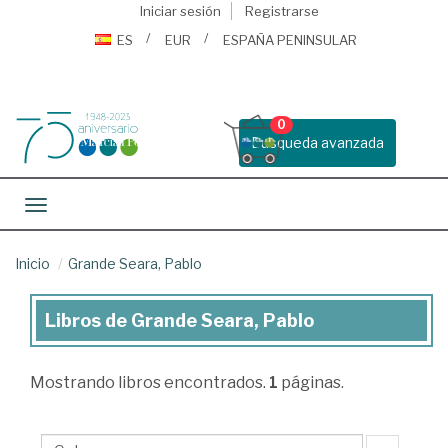
Iniciar sesión
Registrarse
ES
EUR
ESPAÑA PENINSULAR
0
Busqueda avanzada
Toggle navigation
Inicio
Grande Seara, Pablo
Libros de Grande Seara, Pablo
Libros
de
Mostrando
libros encontrados.
1
páginas.
Grande
Seara,