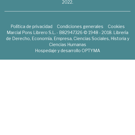
2022.
Política de privacidad
Condiciones generales
Cookies
Marcial Pons Librero S.L. - B82947326 © 1948 - 2018. Librería
de Derecho, Economía, Empresa, Ciencias Sociales, Historia y
Ciencias Humanas
Hospedaje y desarrollo
OPTYMA