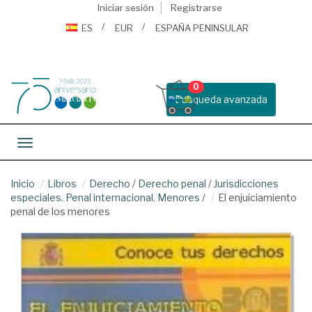
Iniciar sesión
Registrarse
ES
EUR
ESPAÑA PENINSULAR
0
Busqueda avanzada
Toggle navigation
Inicio
Libros
Derecho
/
Derecho penal
/
Jurisdicciones
especiales. Penal internacional. Menores
/
El enjuiciamiento
penal de los menores