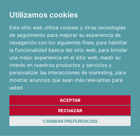
Utilizamos cookies
Este sitio web utiliza cookies y otras tecnologías
de seguimiento para mejorar su experiencia de
navegación con los siguientes fines:
para habilitar
la funcionalidad básica del sitio web
,
para brindar
una mejor experiencia en el sitio web
,
medir su
interés en nuestros productos y servicios y
personalizar las interacciones de marketing
,
para
mostrar anuncios que sean más relevantes para
usted
.
ACEPTAR
RECHAZAR
CAMBIAR PREFERENCIAS