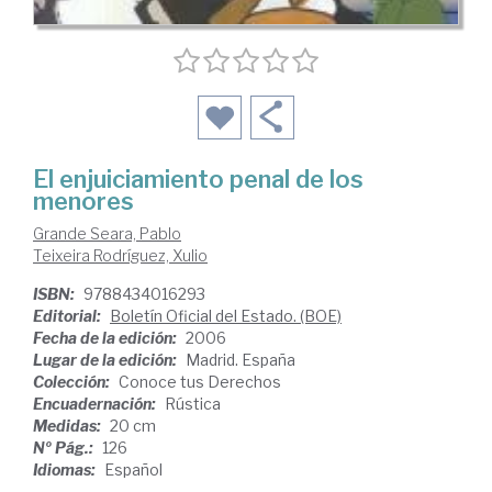
El enjuiciamiento penal de los
menores
Grande Seara, Pablo
Teixeira Rodríguez, Xulio
ISBN:
9788434016293
Editorial:
Boletín Oficial del Estado. (BOE)
Fecha de la edición:
2006
Lugar de la edición:
Madrid. España
Colección:
Conoce tus Derechos
Encuadernación:
Rústica
Medidas:
20 cm
Nº Pág.:
126
Idiomas:
Español