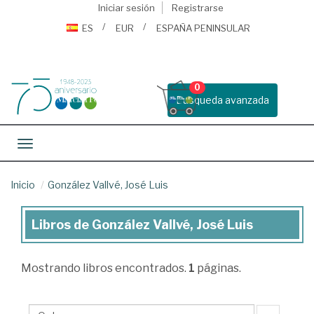
Iniciar sesión
Registrarse
ES
EUR
ESPAÑA PENINSULAR
0
Busqueda avanzada
Toggle navigation
Inicio
González Vallvé, José Luis
Libros de González Vallvé, José Luis
Libros
de
Mostrando
libros encontrados.
1
páginas.
González
Vallvé,