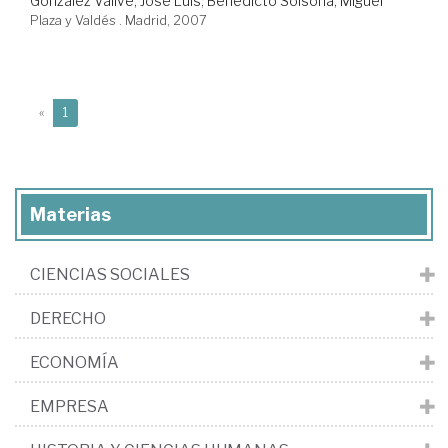
González Vallvé, José Luis
;
Benedicto Solsona, Miguel
Plaza y Valdés . Madrid, 2007
(current)
«
1
Materias
CIENCIAS SOCIALES
DERECHO
ECONOMÍA
EMPRESA