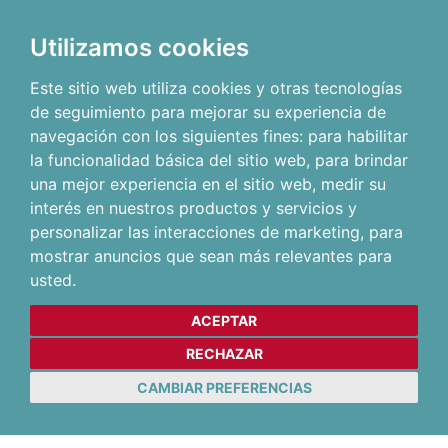
Utilizamos cookies
Este sitio web utiliza cookies y otras tecnologías
de seguimiento para mejorar su experiencia de
navegación con los siguientes fines:
para habilitar
la funcionalidad básica del sitio web
,
para brindar
una mejor experiencia en el sitio web
,
medir su
interés en nuestros productos y servicios y
personalizar las interacciones de marketing
,
para
mostrar anuncios que sean más relevantes para
usted
.
ACEPTAR
RECHAZAR
CAMBIAR PREFERENCIAS