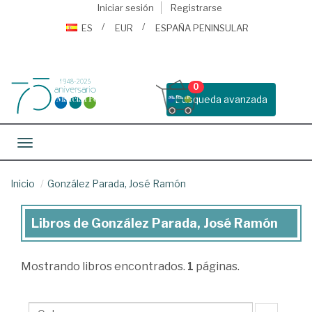
Iniciar sesión
Registrarse
ES
EUR
ESPAÑA PENINSULAR
0
Busqueda avanzada
Toggle navigation
Inicio
González Parada, José Ramón
Libros de González Parada, José Ramón
Libros
de
Mostrando
libros encontrados.
1
páginas.
González
Parada,