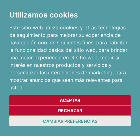
Utilizamos cookies
Este sitio web utiliza cookies y otras tecnologías
de seguimiento para mejorar su experiencia de
navegación con los siguientes fines:
para habilitar
la funcionalidad básica del sitio web
,
para brindar
una mejor experiencia en el sitio web
,
medir su
interés en nuestros productos y servicios y
personalizar las interacciones de marketing
,
para
mostrar anuncios que sean más relevantes para
usted
.
ACEPTAR
RECHAZAR
CAMBIAR PREFERENCIAS