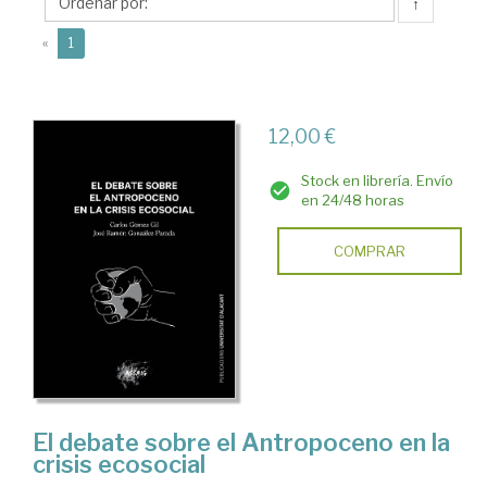
José
↑
Ramón
(current)
«
1
12,00 €
Stock en librería. Envío
en 24/48 horas
COMPRAR
El debate sobre el Antropoceno en la
crisis ecosocial