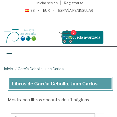
Iniciar sesión
Registrarse
ES
EUR
ESPAÑA PENINSULAR
0
Busqueda avanzada
Toggle navigation
Inicio
García Cebolla, Juan Carlos
Libros de García Cebolla, Juan Carlos
Libros
de
Mostrando
libros encontrados.
1
páginas.
García
Cebolla,