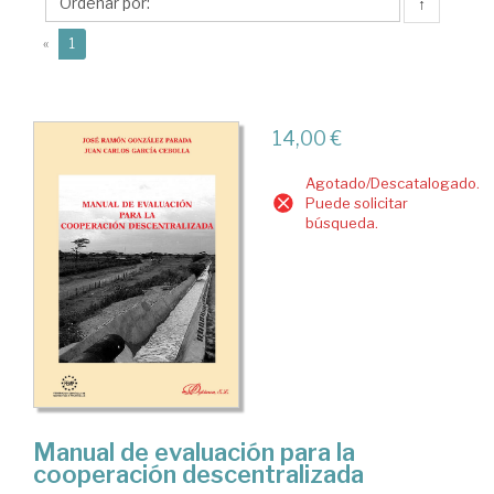
Juan
↑
Carlos
(current)
«
1
14,00 €
Agotado/Descatalogado.
Puede solicitar
búsqueda.
Manual de evaluación para la
cooperación descentralizada