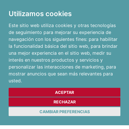
Utilizamos cookies
Este sitio web utiliza cookies y otras tecnologías
de seguimiento para mejorar su experiencia de
navegación con los siguientes fines:
para habilitar
la funcionalidad básica del sitio web
,
para brindar
una mejor experiencia en el sitio web
,
medir su
interés en nuestros productos y servicios y
personalizar las interacciones de marketing
,
para
mostrar anuncios que sean más relevantes para
usted
.
ACEPTAR
RECHAZAR
CAMBIAR PREFERENCIAS