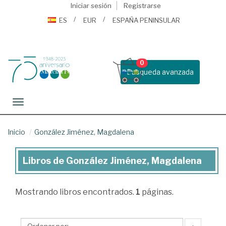
Iniciar sesión
Registrarse
ES
EUR
ESPAÑA PENINSULAR
0
Busqueda avanzada
Toggle navigation
Inicio
González Jiménez, Magdalena
Libros de González Jiménez, Magdalena
Libros
de
Mostrando
libros encontrados.
1
páginas.
González
Jiménez,