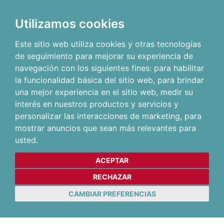
Utilizamos cookies
Este sitio web utiliza cookies y otras tecnologías
de seguimiento para mejorar su experiencia de
navegación con los siguientes fines:
para habilitar
la funcionalidad básica del sitio web
,
para brindar
una mejor experiencia en el sitio web
,
medir su
interés en nuestros productos y servicios y
personalizar las interacciones de marketing
,
para
mostrar anuncios que sean más relevantes para
usted
.
ACEPTAR
RECHAZAR
CAMBIAR PREFERENCIAS