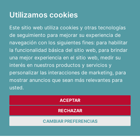
Utilizamos cookies
Este sitio web utiliza cookies y otras tecnologías
de seguimiento para mejorar su experiencia de
navegación con los siguientes fines:
para habilitar
la funcionalidad básica del sitio web
,
para brindar
una mejor experiencia en el sitio web
,
medir su
interés en nuestros productos y servicios y
personalizar las interacciones de marketing
,
para
mostrar anuncios que sean más relevantes para
usted
.
ACEPTAR
RECHAZAR
CAMBIAR PREFERENCIAS