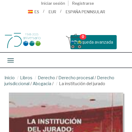
Iniciar sesión
Registrarse
ES
EUR
ESPAÑA PENINSULAR
0
Busqueda avanzada
Toggle navigation
Inicio
Libros
Derecho
/
Derecho procesal
/
Derecho
jurisdiccional
/
Abogacía
/
La institución del jurado