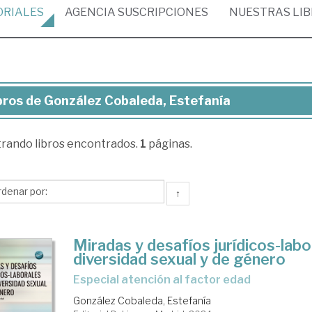
ORIALES
AGENCIA
SUSCRIPCIONES
NUESTRAS
LI
bros de González Cobaleda, Estefanía
ros
trando
libros encontrados.
1
páginas.
nzález
aleda,
efanía
↑
Miradas y desafíos jurídicos-labor
diversidad sexual y de género
especial atención al factor edad
González Cobaleda, Estefanía