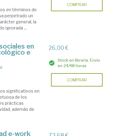
COMPRAR
vos en términos de
ya perpetrado un
arácter general, la
o ignorada ...
sociales en
26,00 €
ecológico e
Stock en librería. Envío
en 24/48 horas
ca
COMPRAR
s significativos en
petuosa de los
es prácticas
ividad, además de
dad e-work
73,68 €