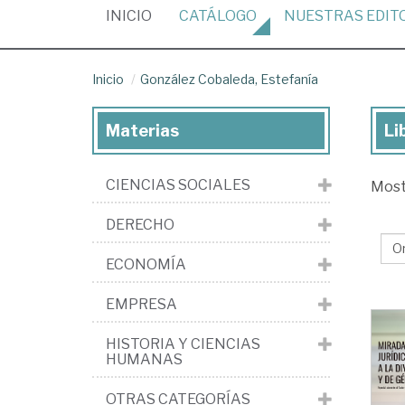
(CURRENT)
INICIO
CATÁLOGO
NUESTRAS
EDIT
Inicio
González Cobaleda, Estefanía
Materias
Li
Lib
de
CIENCIAS SOCIALES
Mos
Go
Cob
DERECHO
Est
ECONOMÍA
EMPRESA
HISTORIA Y CIENCIAS
HUMANAS
OTRAS CATEGORÍAS