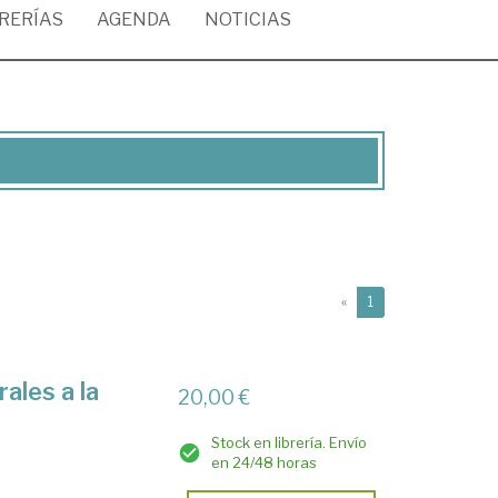
BRERÍAS
AGENDA
NOTICIAS
(current)
«
1
ales a la
20,00 €
Stock en librería. Envío
en 24/48 horas