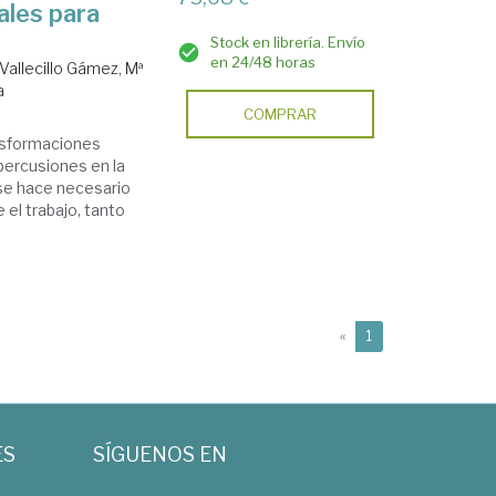
ales para
Stock en librería. Envío
en 24/48 horas
Vallecillo Gámez, Mª
a
COMPRAR
ansformaciones
percusiones en la
 se hace necesario
 el trabajo, tanto
(current)
«
1
ES
SÍGUENOS EN