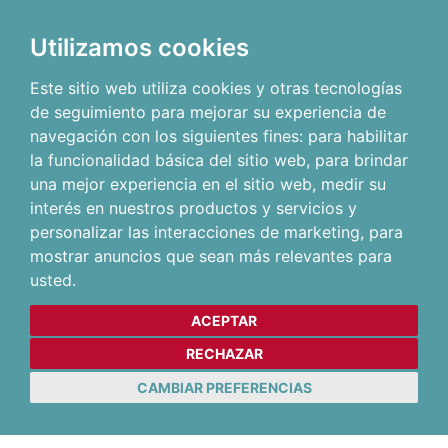
Utilizamos cookies
Este sitio web utiliza cookies y otras tecnologías
de seguimiento para mejorar su experiencia de
navegación con los siguientes fines:
para habilitar
la funcionalidad básica del sitio web
,
para brindar
una mejor experiencia en el sitio web
,
medir su
interés en nuestros productos y servicios y
personalizar las interacciones de marketing
,
para
mostrar anuncios que sean más relevantes para
usted
.
ACEPTAR
RECHAZAR
CAMBIAR PREFERENCIAS