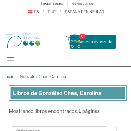
Iniciar sesión
Registrarse
ES
EUR
ESPAÑA PENINSULAR
0
Busqueda avanzada
Toggle navigation
Inicio
González Chas, Carolina
Libros de González Chas, Carolina
Libros
de
Mostrando
libros encontrados.
1
páginas.
González
Chas,