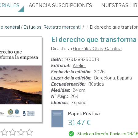
ORIALES
AGENCIA
SUSCRIPCIONES
NUESTRAS
LI
te general
/
Estudios. Registro mercantil
/
El derecho que transfo
El derecho que transforma
Director/a
González Chas, Carolina
ISBN:
9791388250019
Editorial:
Atelier
Fecha de la edición:
2026
Lugar de la edición:
Barcelona. España
Encuadernación:
Rústica
Medidas:
24 cm
Nº Pág.:
264
Idiomas:
Español
Papel: Rústica
31,47 €
Stock en librería. Envío en 24/4