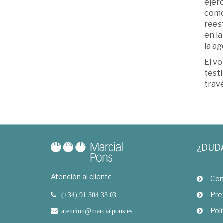
ejerc
como 
reest
en la
la ag
El vo
test
travé
¿DUD
Atención al cliente
Com
Pre
(+34) 91 304 33 03
Polí
atencion@marcialpons.es