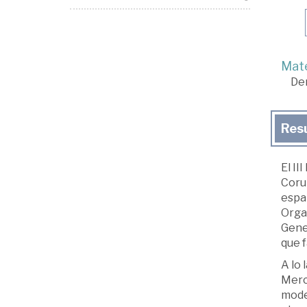
Mate
De
Res
El I
Coruñ
españ
Organ
Gene
que f
A lo 
Merc
mode