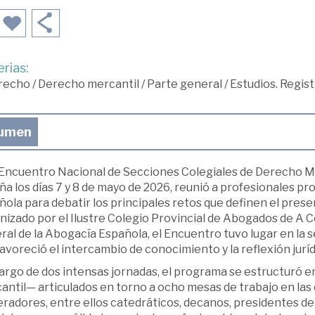
rias:
recho
/
Derecho mercantil
/
Parte general
/
Estudios. Regis
umen
II Encuentro Nacional de Secciones Colegiales de Derecho M
a los días 7 y 8 de mayo de 2026, reunió a profesionales pr
ola para debatir los principales retos que definen el prese
izado por el Ilustre Colegio Provincial de Abogados de A C
ral de la Abogacía Española, el Encuentro tuvo lugar en l
avoreció el intercambio de conocimiento y la reflexión jurídi
largo de dos intensas jornadas, el programa se estructuró e
antil— articulados en torno a ocho mesas de trabajo en las
radores, entre ellos catedráticos, decanos, presidentes de