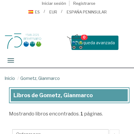
Iniciar sesión
Registrarse
ES
EUR
ESPAÑA PENINSULAR
0
Busqueda avanzada
Toggle navigation
Inicio
Gometz, Gianmarco
Libros de Gometz, Gianmarco
Libros
de
Mostrando
libros encontrados.
1
páginas.
Gometz,
Gianmarco