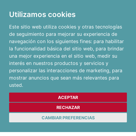
Utilizamos cookies
Este sitio web utiliza cookies y otras tecnologías
de seguimiento para mejorar su experiencia de
navegación con los siguientes fines:
para habilitar
la funcionalidad básica del sitio web
,
para brindar
una mejor experiencia en el sitio web
,
medir su
interés en nuestros productos y servicios y
personalizar las interacciones de marketing
,
para
mostrar anuncios que sean más relevantes para
usted
.
ACEPTAR
RECHAZAR
CAMBIAR PREFERENCIAS