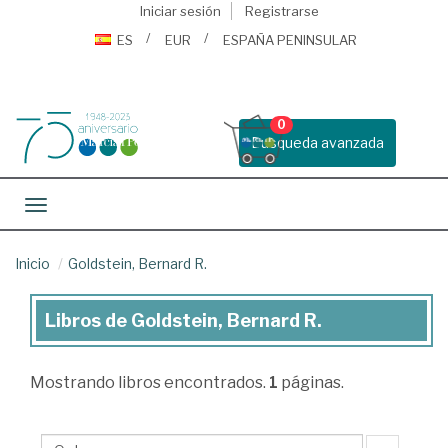
Iniciar sesión
Registrarse
ES
EUR
ESPAÑA PENINSULAR
0
Busqueda avanzada
Toggle navigation
Inicio
Goldstein, Bernard R.
Libros de Goldstein, Bernard R.
Libros
de
Mostrando
libros encontrados.
1
páginas.
Goldstein,
Bernard