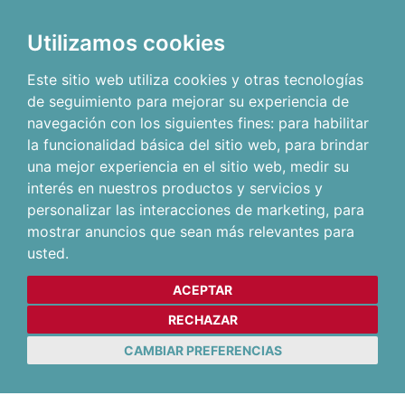
Utilizamos cookies
Este sitio web utiliza cookies y otras tecnologías
de seguimiento para mejorar su experiencia de
navegación con los siguientes fines:
para habilitar
la funcionalidad básica del sitio web
,
para brindar
una mejor experiencia en el sitio web
,
medir su
interés en nuestros productos y servicios y
personalizar las interacciones de marketing
,
para
mostrar anuncios que sean más relevantes para
usted
.
ACEPTAR
RECHAZAR
CAMBIAR PREFERENCIAS