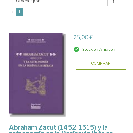
R.
↑
(current)
«
1
25,00 €
Stock en Almacén
COMPRAR
Abraham Zacut (1452-1515) y la