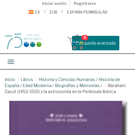
Iniciar sesión
Registrarse
ES
EUR
ESPAÑA PENINSULAR
0
Busqueda avanzada
Toggle navigation
Inicio
Libros
Historia y Ciencias Humanas
/
Historia de
España
/
Edad Moderna
/
Biografías y Memorias
/
Abraham
Zacut (1452-1515) y la astronomía en la Península Ibérica