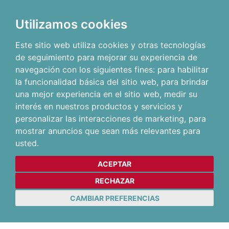
Utilizamos cookies
Este sitio web utiliza cookies y otras tecnologías
de seguimiento para mejorar su experiencia de
navegación con los siguientes fines:
para habilitar
la funcionalidad básica del sitio web
,
para brindar
una mejor experiencia en el sitio web
,
medir su
interés en nuestros productos y servicios y
personalizar las interacciones de marketing
,
para
mostrar anuncios que sean más relevantes para
usted
.
ACEPTAR
RECHAZAR
CAMBIAR PREFERENCIAS