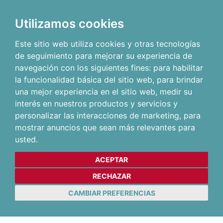
Utilizamos cookies
Este sitio web utiliza cookies y otras tecnologías
de seguimiento para mejorar su experiencia de
navegación con los siguientes fines:
para habilitar
la funcionalidad básica del sitio web
,
para brindar
una mejor experiencia en el sitio web
,
medir su
interés en nuestros productos y servicios y
personalizar las interacciones de marketing
,
para
mostrar anuncios que sean más relevantes para
usted
.
ACEPTAR
RECHAZAR
CAMBIAR PREFERENCIAS