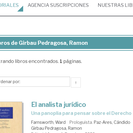
ORIALES
AGENCIA
SUSCRIPCIONES
NUESTRAS
LI
bros de Girbau Pedragosa, Ramon
ros
trando
libros encontrados.
1
páginas.
rbau
dragosa,
mon
↑
El analista jurídico
una panoplia para pensar sobre el Derecho
Farnsworth, Ward
Prologuista.
Paz-Ares, Cándido
Girbau Pedragosa, Ramon