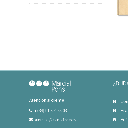
¿DUD
Atención al cliente
Com
Pre
(+34) 91 304 33 03
Polí
atencion@marcialpons.es