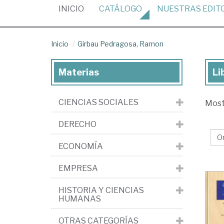
(CURRENT)
INICIO
CATÁLOGO
NUESTRAS
EDIT
Inicio
Girbau Pedragosa, Ramon
Materias
Li
Lib
de
CIENCIAS SOCIALES
Mos
Gi
Pe
DERECHO
Ra
ECONOMÍA
EMPRESA
HISTORIA Y CIENCIAS
HUMANAS
OTRAS CATEGORÍAS