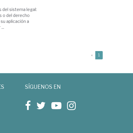
s del sistema legal:
s o del derecho
 su aplicación a
...
(current)
«
1
ES
SÍGUENOS EN