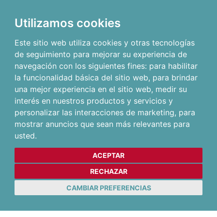
Utilizamos cookies
Este sitio web utiliza cookies y otras tecnologías
de seguimiento para mejorar su experiencia de
navegación con los siguientes fines:
para habilitar
la funcionalidad básica del sitio web
,
para brindar
una mejor experiencia en el sitio web
,
medir su
interés en nuestros productos y servicios y
personalizar las interacciones de marketing
,
para
mostrar anuncios que sean más relevantes para
usted
.
ACEPTAR
RECHAZAR
CAMBIAR PREFERENCIAS