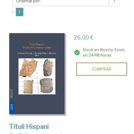
Helena
↑
(current)
«
1
26,00 €
Stock en librería. Envío
en 24/48 horas
COMPRAR
Tituli Hispani