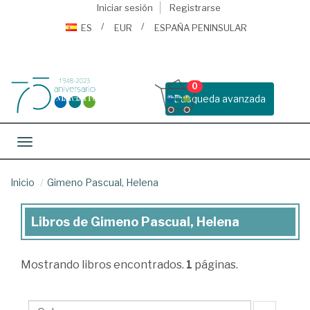
Iniciar sesión
Registrarse
ES
EUR
ESPAÑA PENINSULAR
0
Busqueda avanzada
Toggle navigation
Inicio
Gimeno Pascual, Helena
Libros de Gimeno Pascual, Helena
Libros
de
Mostrando
libros encontrados.
1
páginas.
Gimeno
Pascual,