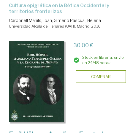
cultura epigráfica en la Bética Occidental y
territorios fronterizos
Carbonell Manils, Joan
;
Gimeno Pascual, Helena
Universidad Alcalá de Henares (UAH). Madrid, 2016
30,00 €
Stock en librería. Envío
en 24/48 horas
COMPRAR