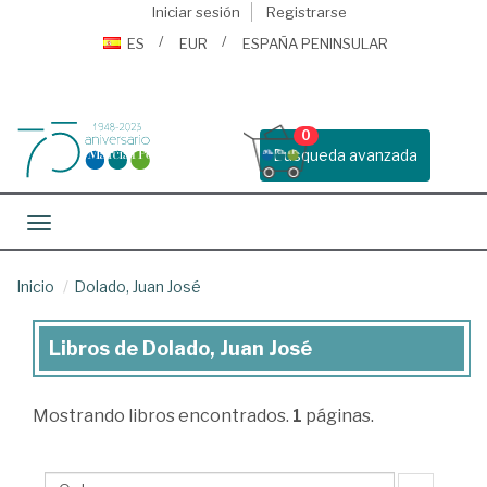
Iniciar sesión
Registrarse
ES
EUR
ESPAÑA PENINSULAR
0
Busqueda avanzada
Toggle navigation
Inicio
Dolado, Juan José
Libros de Dolado, Juan José
Libros
de
Mostrando
libros encontrados.
1
páginas.
Dolado,
Juan