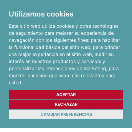
Utilizamos cookies
Este sitio web utiliza cookies y otras tecnologías
de seguimiento para mejorar su experiencia de
navegación con los siguientes fines:
para habilitar
la funcionalidad básica del sitio web
,
para brindar
una mejor experiencia en el sitio web
,
medir su
interés en nuestros productos y servicios y
personalizar las interacciones de marketing
,
para
mostrar anuncios que sean más relevantes para
usted
.
ACEPTAR
RECHAZAR
CAMBIAR PREFERENCIAS