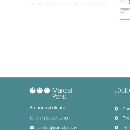
¿DUD
Atención al cliente
Com
Pre
(+34) 91 304 33 03
Polí
atencion@marcialpons.es