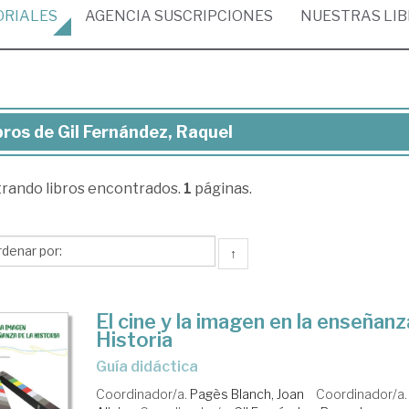
ORIALES
AGENCIA
SUSCRIPCIONES
NUESTRAS
LI
bros de Gil Fernández, Raquel
ros
trando
libros encontrados.
1
páginas.
nández,
quel
↑
El cine y la imagen en la enseñanz
Historia
guía didáctica
Coordinador/a.
Pagès Blanch, Joan
Coordinador/a