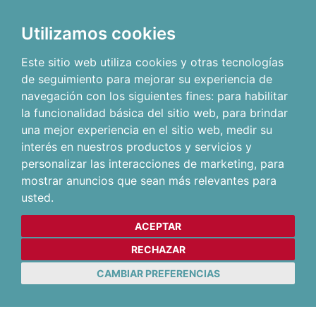
Utilizamos cookies
Este sitio web utiliza cookies y otras tecnologías
de seguimiento para mejorar su experiencia de
navegación con los siguientes fines:
para habilitar
la funcionalidad básica del sitio web
,
para brindar
una mejor experiencia en el sitio web
,
medir su
interés en nuestros productos y servicios y
personalizar las interacciones de marketing
,
para
mostrar anuncios que sean más relevantes para
usted
.
ACEPTAR
RECHAZAR
CAMBIAR PREFERENCIAS