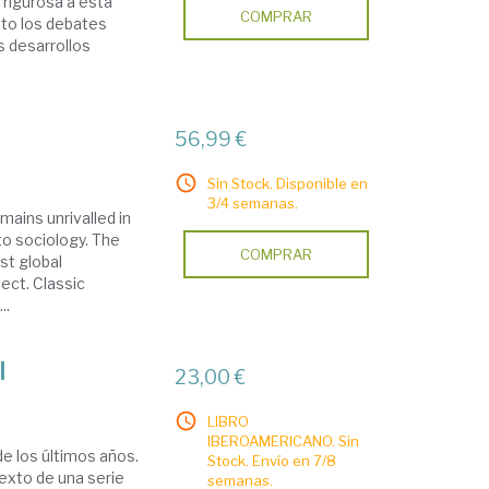
 rigurosa a esta
COMPRAR
nto los debates
s desarrollos
56,99 €
Sin Stock. Disponible en
3/4 semanas.
mains unrivalled in
 to sociology. The
COMPRAR
st global
ect. Classic
..
l
23,00 €
LIBRO
IBEROAMERICANO. Sin
e los últimos años.
Stock. Envío en 7/8
texto de una serie
semanas.