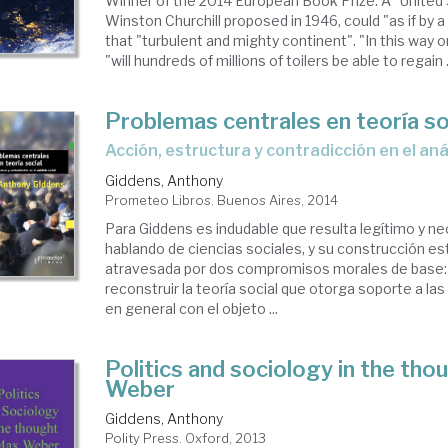
Winner of the 2014 European Book Prize. A "United 
Winston Churchill proposed in 1946, could "as if by 
that "turbulent and mighty continent". "In this way o
"will hundreds of millions of toilers be able to regain .
Problemas centrales en teoría so
acción, estructura y contradicción en el anál
Giddens, Anthony
Prometeo Libros. Buenos Aires, 2014
Para Giddens es indudable que resulta legí­timo y ne
hablando de ciencias sociales, y su construcción es
atravesada por dos compromisos morales de base: 
reconstruir la teoría social que otorga soporte a las
en general con el objeto ...
Politics and sociology in the th
Weber
Giddens, Anthony
Polity Press. Oxford, 2013