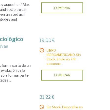
 key aspects of Max
COMPRAR
 and sociological
en treated as if
titudes and
ciológico
19,00 €
sivas
LIBRO
IBEROAMERICANO. Sin
Stock. Envío en 7/8
semanas.
 forma parte de un
 evolución de la
pasó a formar parte
COMPRAR
adas ...
31,22 €
Sin Stock. Disponible en