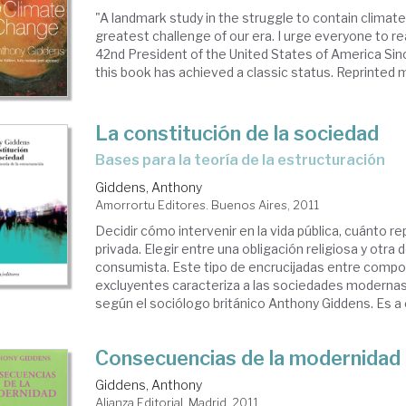
"A landmark study in the struggle to contain climat
greatest challenge of our era. I urge everyone to read
42nd President of the United States of America Since
this book has achieved a classic status. Reprinted m
La constitución de la sociedad
bases para la teoría de la estructuración
Giddens, Anthony
Amorrortu Editores. Buenos Aires, 2011
Decidir cómo intervenir en la vida pública, cuánto re
privada. Elegir entre una obligación religiosa y otra 
consumista. Este tipo de encrucijadas entre comp
excluyentes caracteriza a las sociedades modernas 
según el sociólogo británico Anthony Giddens. Es a el
Consecuencias de la modernidad
Giddens, Anthony
Alianza Editorial. Madrid, 2011