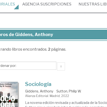
ORIALES
AGENCIA
SUSCRIPCIONES
NUESTRAS
LI
bros de Giddens, Anthony
ros
trando
libros encontrados.
2
páginas.
dens,
thony
↑
Sociología
Giddens, Anthony
Sutton, Philip W.
Alianza Editorial. Madrid, 2022
La novena edición revisada y actualizada de la Soci