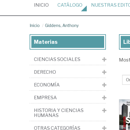
(CURRENT)
INICIO
CATÁLOGO
NUESTRAS
EDIT
Inicio
Giddens, Anthony
Materias
Li
Lib
de
CIENCIAS SOCIALES
Mos
Gid
An
DERECHO
ECONOMÍA
EMPRESA
HISTORIA Y CIENCIAS
HUMANAS
OTRAS CATEGORÍAS