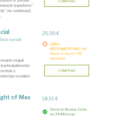
States of Europe",
COMPRAR
a miracle transform"
nly", he continued,
..
cial
25,00 €
isis social
LIBRO
IBEROAMERICANO. Sin
Stock. Envío en 7/8
semanas.
cesario seguir
tá principalmente
revisar y
COMPRAR
 ciencias sociales
ought of Max
18,51 €
Stock en librería. Envío
en 24/48 horas