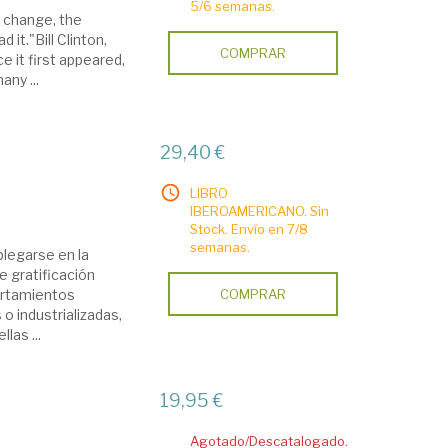
5/6 semanas.
e change, the
 it."Bill Clinton,
COMPRAR
 it first appeared,
any ...
29,40 €
LIBRO
IBEROAMERICANO. Sin
Stock. Envío en 7/8
semanas.
plegarse en la
de gratificación
ortamientos
COMPRAR
o industrializadas,
las ...
19,95 €
Agotado/Descatalogado.