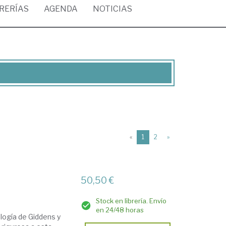
BRERÍAS
AGENDA
NOTICIAS
(current)
«
1
2
»
50,50 €
Stock en librería. Envío
en 24/48 horas
ología de Giddens y