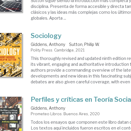
Sutton sigue siendo la introducción más completa y
disciplina. Presenta de forma accesible y directa ta
clásicos y las ideas más complejas como los último
globales. Aporta ...
Sociology
Giddens, Anthony
Sutton, Philip W.
Polity Press. Cambridge, 2021
This thoroughly revised and updated ninth edition re
its vibrant, engaging and authoritative introduction
authors provide a commanding overview of the late
developments and new ideas in this fascinating subj
debates are also given careful coverage, with even .
Perfiles y críticas en Teoría Socia
Giddens, Anthony
Prometeo Libros. Buenos Aires, 2020
Todos los ensayos que componen este libro datan d
Los textos aquí incluidos fueron escritos en el con