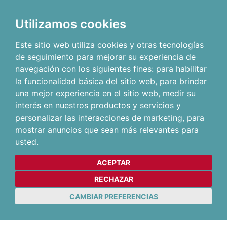
Utilizamos cookies
Este sitio web utiliza cookies y otras tecnologías
de seguimiento para mejorar su experiencia de
navegación con los siguientes fines:
para habilitar
la funcionalidad básica del sitio web
,
para brindar
una mejor experiencia en el sitio web
,
medir su
interés en nuestros productos y servicios y
personalizar las interacciones de marketing
,
para
mostrar anuncios que sean más relevantes para
usted
.
ACEPTAR
RECHAZAR
CAMBIAR PREFERENCIAS