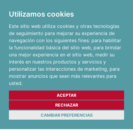
Utilizamos cookies
Este sitio web utiliza cookies y otras tecnologías
de seguimiento para mejorar su experiencia de
navegación con los siguientes fines:
para habilitar
la funcionalidad básica del sitio web
,
para brindar
una mejor experiencia en el sitio web
,
medir su
interés en nuestros productos y servicios y
personalizar las interacciones de marketing
,
para
mostrar anuncios que sean más relevantes para
usted
.
ACEPTAR
RECHAZAR
CAMBIAR PREFERENCIAS