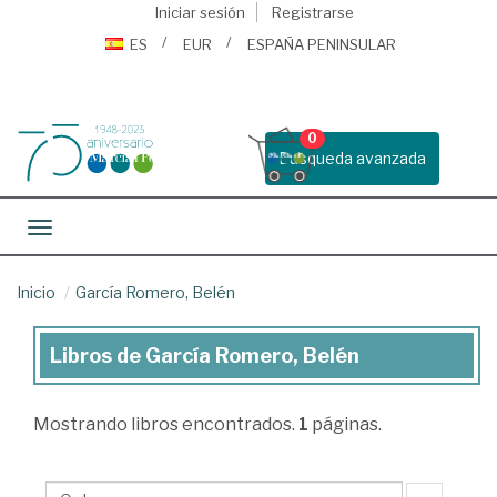
Iniciar sesión
Registrarse
ES
EUR
ESPAÑA PENINSULAR
0
Busqueda avanzada
Toggle navigation
Inicio
García Romero, Belén
Libros de García Romero, Belén
Libros
de
Mostrando
libros encontrados.
1
páginas.
García
Romero,