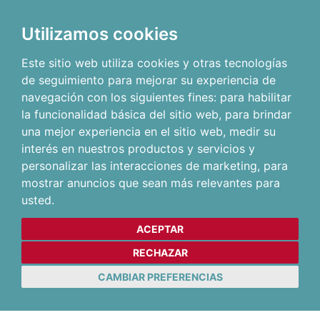
Utilizamos cookies
Este sitio web utiliza cookies y otras tecnologías
de seguimiento para mejorar su experiencia de
navegación con los siguientes fines:
para habilitar
la funcionalidad básica del sitio web
,
para brindar
una mejor experiencia en el sitio web
,
medir su
interés en nuestros productos y servicios y
personalizar las interacciones de marketing
,
para
mostrar anuncios que sean más relevantes para
usted
.
ACEPTAR
RECHAZAR
CAMBIAR PREFERENCIAS