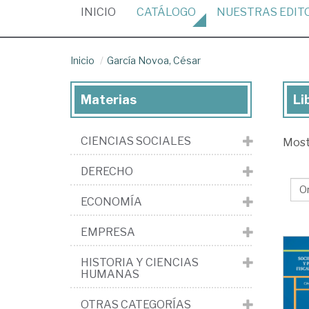
(CURRENT)
INICIO
CATÁLOGO
NUESTRAS
EDIT
Inicio
García Novoa, César
Materias
Li
Lib
de
CIENCIAS SOCIALES
Mos
Gar
No
DERECHO
Cé
ECONOMÍA
EMPRESA
HISTORIA Y CIENCIAS
HUMANAS
OTRAS CATEGORÍAS