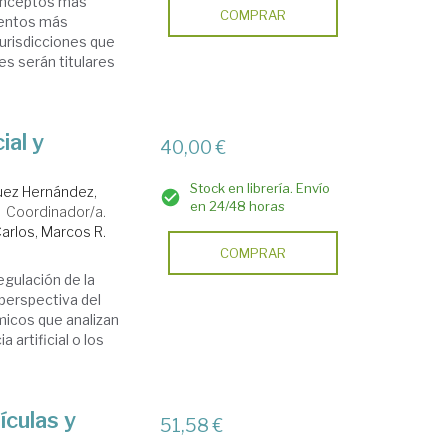
 conceptos más
COMPRAR
mentos más
jurisdicciones que
s serán titulares
ial y
40,00 €
Stock en librería. Envío
uez Hernández,
en 24/48 horas
Coordinador/a.
arlos, Marcos R.
COMPRAR
egulación de la
a perspectiva del
micos que analizan
 artificial o los
ículas y
51,58 €