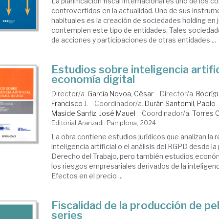
La planificación fiscal internacional es uno de los
controvertidos en la actualidad. Uno de sus instru
habituales es la creación de sociedades holding en 
contemplen este tipo de entidades. Tales sociedade
de acciones y participaciones de otras entidades ...
Estudios sobre inteligencia artific
economía digital
Director/a.
García Novoa, César
Director/a.
Rodríg
Francisco J.
Coordinador/a.
Durán Santomil, Pablo
Maside Sanfiz, José Mauel
Coordinador/a.
Torres C
Editorial Aranzadi. Pamplona, 2024
La obra contiene estudios jurídicos que analizan la r
inteligencia artificial o el análisis del RGPD desde l
Derecho del Trabajo, pero también estudios econó
los riesgos empresariales derivados de la inteligencia
Efectos en el precio ...
Fiscalidad de la producción de pel
series