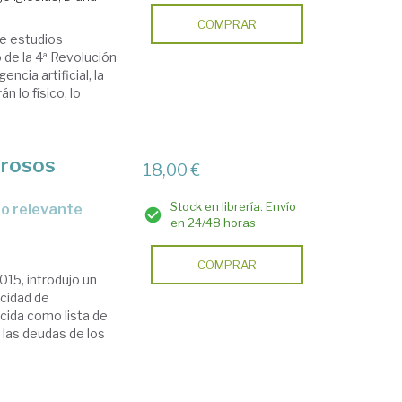
COMPRAR
de estudios
 de la 4ª Revolución
ncia artificial, la
 lo físico, lo
orosos
18,00 €
Stock en librería. Envío
to relevante
en 24/48 horas
COMPRAR
015, introdujo un
icidad de
cida como lista de
 las deudas de los