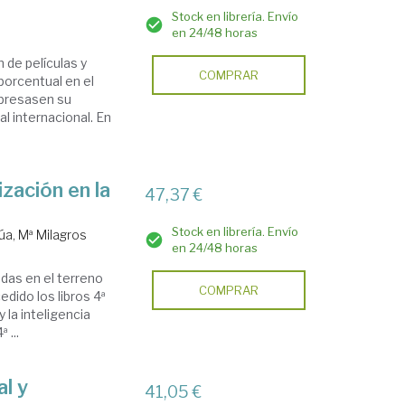
Stock en librería. Envío
en 24/48 horas
 de películas y
COMPRAR
porcentual en el
xpresasen su
l internacional. En
ización en la
47,37 €
Stock en librería. Envío
úa, Mª Milagros
en 24/48 horas
das en el terreno
COMPRAR
edido los libros 4ª
 la inteligencia
 ...
al y
41,05 €