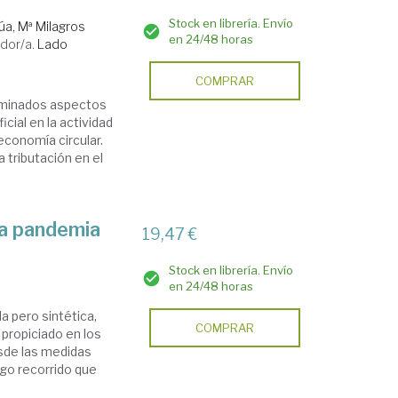
Stock en librería. Envío
úa, Mª Milagros
en 24/48 horas
dor/a.
Lado
COMPRAR
erminados aspectos
icial en la actividad
conomía circular.
 tributación en el
la pandemia
19,47 €
Stock en librería. Envío
en 24/48 horas
a pero sintética,
COMPRAR
propiciado en los
esde las medidas
rgo recorrido que