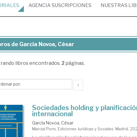
ORIALES
AGENCIA
SUSCRIPCIONES
NUESTRAS
LI
bros de García Novoa, César
ros
trando
libros encontrados.
2
páginas.
cía
voa,
sar
↑
Sociedades holding y planificación
internacional
García Novoa, César
Marcial Pons, Ediciones Jurídicas y Sociales. Madrid, 20