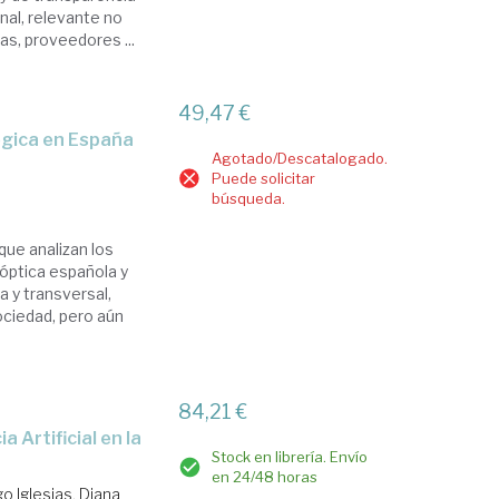
nal, relevante no
as, proveedores ...
49,47 €
Agotado/Descatalogado.
Puede solicitar
búsqueda.
ue analizan los
 óptica española y
a y transversal,
ociedad, pero aún
84,21 €
Stock en librería. Envío
en 24/48 horas
o Iglesias, Diana