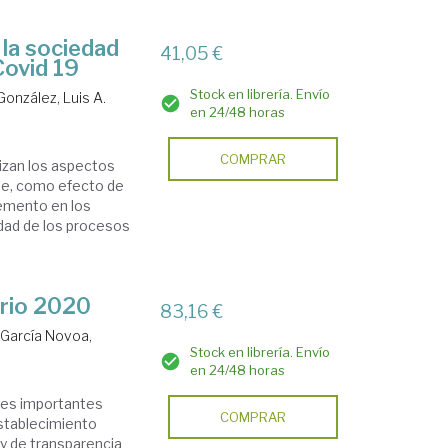
 la sociedad
41,05 €
Covid 19
Stock en librería. Envío
onzález, Luis A.
en 24/48 horas
COMPRAR
izan los aspectos
que, como efecto de
remento en los
idad de los procesos
rio 2020
83,16 €
.
García Novoa,
Stock en librería. Envío
en 24/48 horas
ones importantes
COMPRAR
establecimiento
 y de transparencia