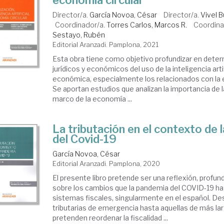
economía circular
Director/a.
García Novoa, César
Director/a.
Vivel B
Coordinador/a.
Torres Carlos, Marcos R.
Coordina
Sestayo, Rubén
Editorial Aranzadi. Pamplona, 2021
Esta obra tiene como objetivo profundizar en det
jurídicos y económicos del uso de la inteligencia artif
económica, especialmente los relacionados con la e
Se aportan estudios que analizan la importancia de la
marco de la economía ...
La tributación en el contexto de 
del Covid-19
García Novoa, César
Editorial Aranzadi. Pamplona, 2020
El presente libro pretende ser una reflexión, profund
sobre los cambios que la pandemia del COVID-19 ha 
sistemas fiscales, singularmente en el español. D
tributarias de emergencia hasta aquellas de más la
pretenden reordenar la fiscalidad ...