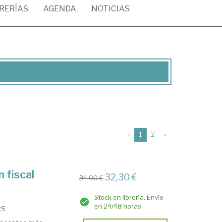
BRERÍAS
AGENDA
NOTICIAS
(current)
«
1
2
»
 fiscal
32,30 €
34,00 €
Stock en librería. Envío
en 24/48 horas
25