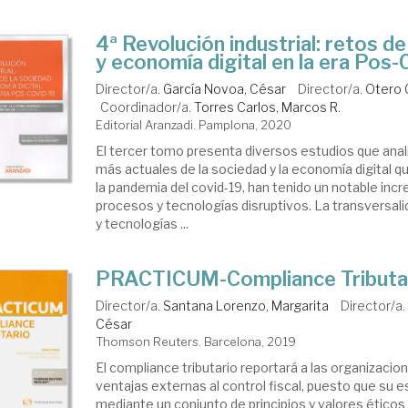
4ª Revolución industrial: retos de
y economía digital en la era Pos-
Director/a.
García Novoa, César
Director/a.
Otero G
Coordinador/a.
Torres Carlos, Marcos R.
Editorial Aranzadi. Pamplona, 2020
El tercer tomo presenta diversos estudios que anal
más actuales de la sociedad y la economía digital 
la pandemia del covid-19, han tenido un notable inc
procesos y tecnologías disruptivos. La transversal
y tecnologías ...
PRACTICUM-Compliance Tributa
Director/a.
Santana Lorenzo, Margarita
Director/a
César
Thomson Reuters. Barcelona, 2019
El compliance tributario reportará a las organizaci
ventajas externas al control fiscal, puesto que su 
mediante un conjunto de principios y valores éticos