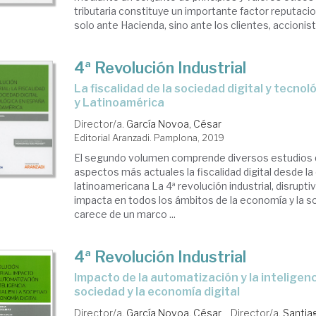
tributaria constituye un importante factor reputacio
solo ante Hacienda, sino ante los clientes, accionist
4ª Revolución Industrial
la fiscalidad de la sociedad digital y tecnológica en España
y Latinoamérica
Director/a.
García Novoa, César
Editorial Aranzadi. Pamplona, 2019
El segundo volumen comprende diversos estudios q
aspectos más actuales la fiscalidad digital desde la
latinoamericana La 4ª revolución industrial, disruptiv
impacta en todos los ámbitos de la economía y la s
carece de un marco ...
4ª Revolución Industrial
impacto de la automatización y la inteligencia Artificial en la
sociedad y la economía digital
Director/a.
García Novoa, César
Director/a.
Santiag