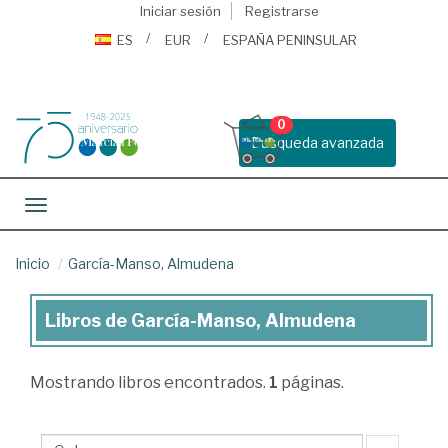
Iniciar sesión
Registrarse
ES
EUR
ESPAÑA PENINSULAR
0
Busqueda avanzada
Toggle navigation
Inicio
García-Manso, Almudena
Libros de García-Manso, Almudena
Libros
de
Mostrando
libros encontrados.
1
páginas.
García-
Manso,