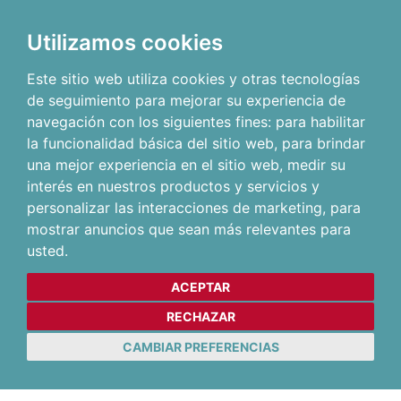
Utilizamos cookies
Este sitio web utiliza cookies y otras tecnologías
de seguimiento para mejorar su experiencia de
navegación con los siguientes fines:
para habilitar
la funcionalidad básica del sitio web
,
para brindar
una mejor experiencia en el sitio web
,
medir su
interés en nuestros productos y servicios y
personalizar las interacciones de marketing
,
para
mostrar anuncios que sean más relevantes para
usted
.
ACEPTAR
RECHAZAR
CAMBIAR PREFERENCIAS