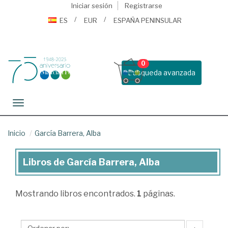
Iniciar sesión
Registrarse
ES
EUR
ESPAÑA PENINSULAR
0
Busqueda avanzada
Toggle navigation
Inicio
García Barrera, Alba
Libros de García Barrera, Alba
Libros
de
Mostrando
libros encontrados.
1
páginas.
García
Barrera,