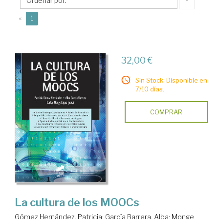
Alba
↑
(current)
«
1
32,00 €
Sin Stock. Disponible en
7/10 días.
COMPRAR
La cultura de los MOOCs
Gómez Hernández, Patricia
;
García Barrera, Alba
;
Monge