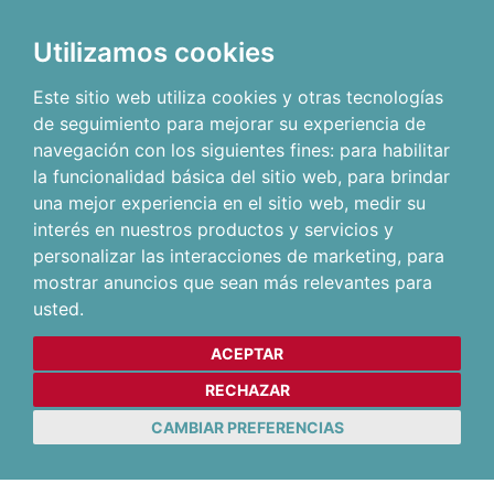
Utilizamos cookies
Este sitio web utiliza cookies y otras tecnologías
de seguimiento para mejorar su experiencia de
navegación con los siguientes fines:
para habilitar
la funcionalidad básica del sitio web
,
para brindar
una mejor experiencia en el sitio web
,
medir su
interés en nuestros productos y servicios y
personalizar las interacciones de marketing
,
para
mostrar anuncios que sean más relevantes para
usted
.
ACEPTAR
RECHAZAR
CAMBIAR PREFERENCIAS