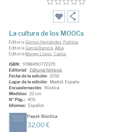
La cultura de los MOOCs
Editor/a
Gómez Hernández, Patricia
Editor/a
García Barrera, Alba
Editor/a
Monge López, Carlos
ISBN:
9788490772379
Editorial:
Editorial Síntesis
Fecha de la edición:
2016
Lugar de la edición:
Madrid. España
Encuadernación:
Rústica
Medidas:
22 cm
Nº Pág.:
405
Idiomas:
Español
Papel: Rústica
32,00 €