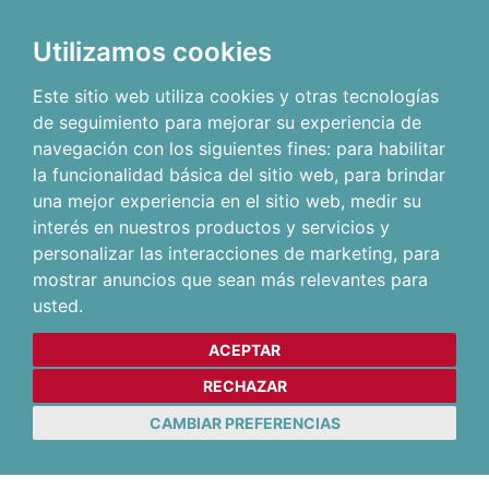
Utilizamos cookies
Este sitio web utiliza cookies y otras tecnologías
de seguimiento para mejorar su experiencia de
navegación con los siguientes fines:
para habilitar
la funcionalidad básica del sitio web
,
para brindar
una mejor experiencia en el sitio web
,
medir su
interés en nuestros productos y servicios y
personalizar las interacciones de marketing
,
para
mostrar anuncios que sean más relevantes para
usted
.
ACEPTAR
RECHAZAR
CAMBIAR PREFERENCIAS