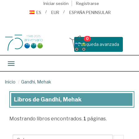
Iniciar sesión
Registrarse
ES
EUR
ESPAÑA PENINSULAR
0
Busqueda avanzada
Toggle navigation
Inicio
Gandhi, Mehak
Libros de Gandhi, Mehak
Libros
de
Mostrando
libros encontrados.
1
páginas.
Gandhi,
Mehak