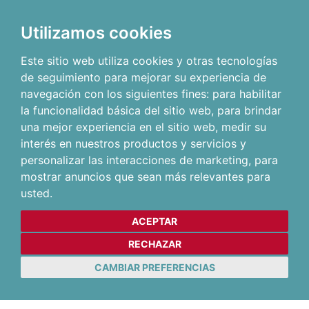
Utilizamos cookies
Este sitio web utiliza cookies y otras tecnologías
de seguimiento para mejorar su experiencia de
navegación con los siguientes fines:
para habilitar
la funcionalidad básica del sitio web
,
para brindar
una mejor experiencia en el sitio web
,
medir su
interés en nuestros productos y servicios y
personalizar las interacciones de marketing
,
para
mostrar anuncios que sean más relevantes para
usted
.
ACEPTAR
RECHAZAR
CAMBIAR PREFERENCIAS