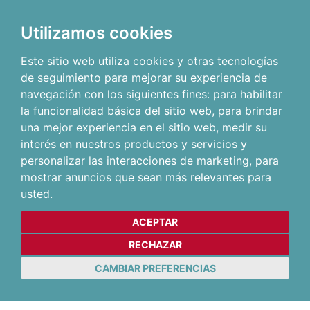
Utilizamos cookies
Este sitio web utiliza cookies y otras tecnologías
de seguimiento para mejorar su experiencia de
navegación con los siguientes fines:
para habilitar
la funcionalidad básica del sitio web
,
para brindar
una mejor experiencia en el sitio web
,
medir su
interés en nuestros productos y servicios y
personalizar las interacciones de marketing
,
para
mostrar anuncios que sean más relevantes para
usted
.
ACEPTAR
RECHAZAR
CAMBIAR PREFERENCIAS