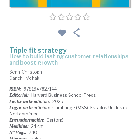
Triple fit strategy
how to build lasting customer relationships
and boost growth
Senn, Christoph
Gandhi, Mehak
ISBN:
9781647827144
Editorial:
Harvard Business School Press
Fecha de la edición:
2025
Lugar de la edición:
Cambridge (MSS). Estados Unidos de
Norteamérica
Encuadernación:
Cartoné
Medidas:
24 cm
Nº Pág.:
240
Idiomas:
Inglés