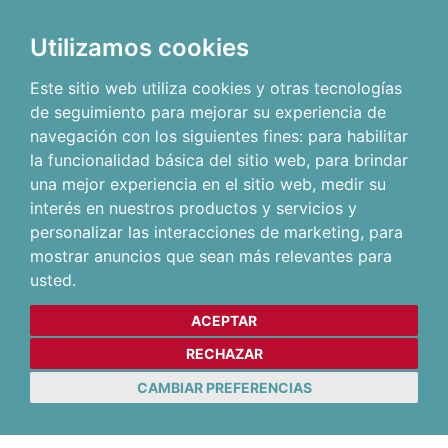
Utilizamos cookies
Este sitio web utiliza cookies y otras tecnologías
de seguimiento para mejorar su experiencia de
navegación con los siguientes fines:
para habilitar
la funcionalidad básica del sitio web
,
para brindar
una mejor experiencia en el sitio web
,
medir su
interés en nuestros productos y servicios y
personalizar las interacciones de marketing
,
para
mostrar anuncios que sean más relevantes para
usted
.
ACEPTAR
RECHAZAR
CAMBIAR PREFERENCIAS