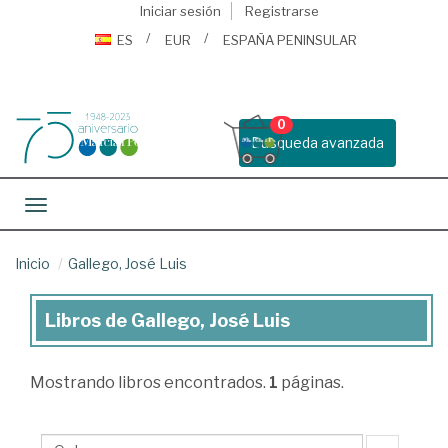
Iniciar sesión
Registrarse
ES
EUR
ESPAÑA PENINSULAR
0
Busqueda avanzada
Toggle navigation
Inicio
Gallego, José Luis
Libros de Gallego, José Luis
Libros
de
Mostrando
libros encontrados.
1
páginas.
Gallego,
José