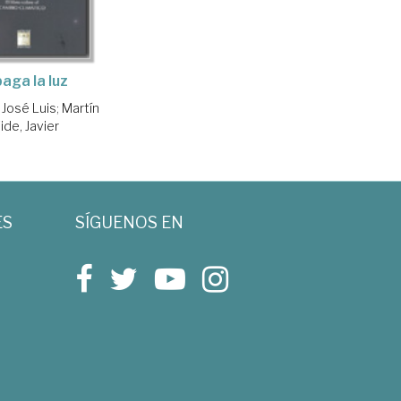
aga la luz
 José Luis
;
Martín
ide, Javier
ES
SÍGUENOS EN