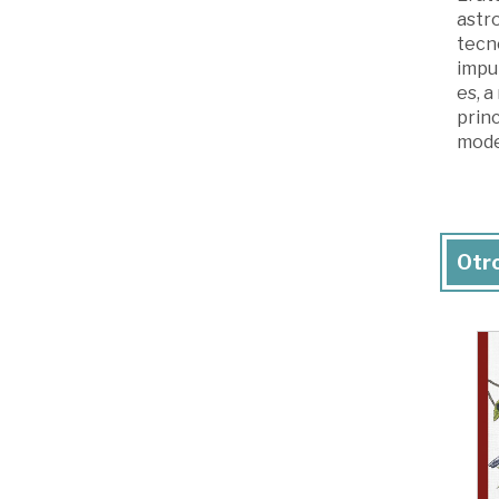
astr
tecno
impul
es, a
princ
mode
Otro