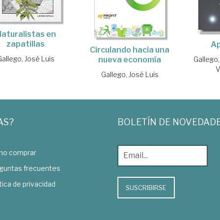
aturalistas en
zapatillas
Ap
Circulando hacia una
Gallego, José Luis
nueva economía
Gallego,
V
Gallego, José Luis
AS?
BOLETÍN DE NOVEDAD
o comprar
guntas frecuentes
tica de privacidad
SUSCRIBIRSE