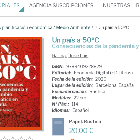
ORIALES
AGENCIA
SUSCRIPCIONES
NUESTRAS
LI
 planificación económica
/
Medio Ambiente
/
Un país a 50ºC
Un país a 50ºC
Consecuencias de la pandemia y
Gallego, José Luis
ISBN:
9788409228829
Editorial:
Economía Digital (ED Libros)
Fecha de la edición:
2020
Lugar de la edición:
Barcelona. España
Encuadernación:
Rústica
Medidas:
22 cm
Nº Pág.:
114
Idiomas:
Español
Papel: Rústica
20,00 €