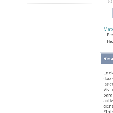
Mate
Ec
His
Res
La ci
dese
las c
Vivi
para 
activ
dicha
El at