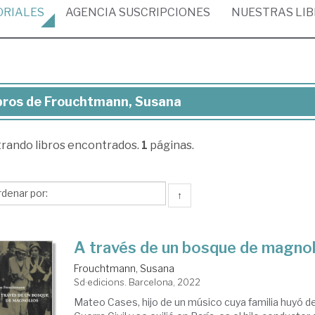
ORIALES
AGENCIA
SUSCRIPCIONES
NUESTRAS
LI
bros de Frouchtmann, Susana
ros
trando
libros encontrados.
1
páginas.
ouchtmann,
sana
↑
A través de un bosque de magnol
Frouchtmann, Susana
Sd·edicions. Barcelona, 2022
Mateo Cases, hijo de un músico cuya familia huyó d