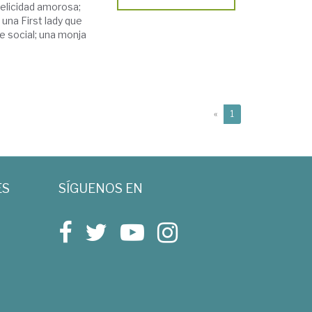
felicidad amorosa;
una First lady que
e social; una monja
(current)
«
1
ES
SÍGUENOS EN