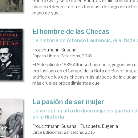
Guerra Civil y se exilió en Paría, es el hilo conductor
abarca el devenir de tres familias a lo largo de oche
mano de sus ...
El hombre de las Checas
la historia de Alfonso Laurencic, el artista 
Frouchtmann, Susana
Espasa Libros. Barcelona, 2018
El 9 de julio de 1939 Alfonso Laurencic, yugoslavo d
era fusilado en el Campo de la Bota de Barcelona, a
artífice de las dos checas más atroces de la ciudad 
más crueles procedimientos que ...
La pasión de ser mujer
la verdad oculta de doce mujeres que han dejado su huella
en la Historia
Frouchtmann, Susana
Tusquets, Eugenia
Circe Ediciones. Barcelona, 2015