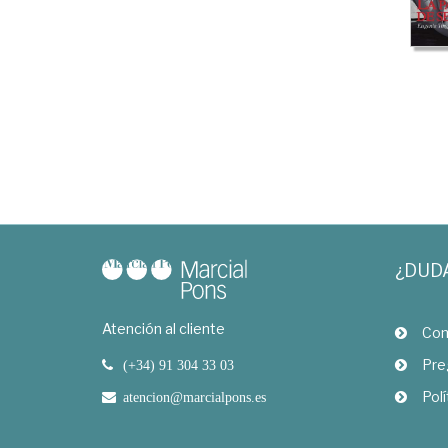
¿DUD
Atención al cliente
Com
Pre
(+34) 91 304 33 03
Polí
atencion@marcialpons.es