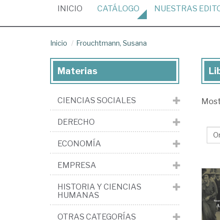
(CURRENT)
INICIO
CATÁLOGO
NUESTRAS
EDIT
Inicio
Frouchtmann, Susana
Materias
Li
Lib
de
CIENCIAS SOCIALES
Mos
Fr
Su
DERECHO
ECONOMÍA
EMPRESA
HISTORIA Y CIENCIAS
HUMANAS
OTRAS CATEGORÍAS