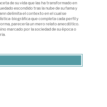
ceta de su vida que las ha transformado en
uedado escondido tras la nube de su fama y
nn delimita el contexto en el cual se
stica-biográfica que completa cada perfil y
forma, parecería un mero relato anecdótico.
mino marcado por la sociedad de su época o
ria.