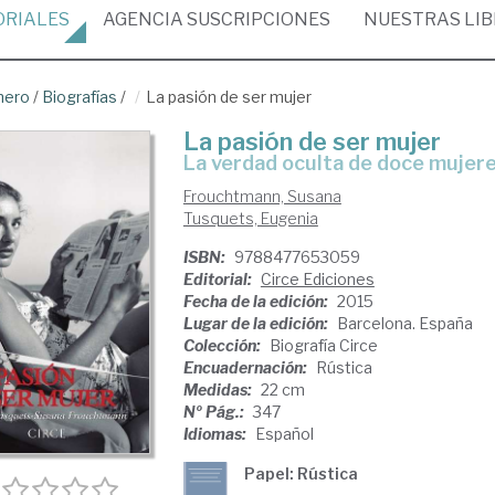
ORIALES
AGENCIA
SUSCRIPCIONES
NUESTRAS
LI
nero
/
Biografías
/
La pasión de ser mujer
La pasión de ser mujer
la verdad oculta de doce mujere
Frouchtmann, Susana
Tusquets, Eugenia
ISBN:
9788477653059
Editorial:
Circe Ediciones
Fecha de la edición:
2015
Lugar de la edición:
Barcelona. España
Colección:
Biografía Circe
Encuadernación:
Rústica
Medidas:
22 cm
Nº Pág.:
347
Idiomas:
Español
Papel: Rústica