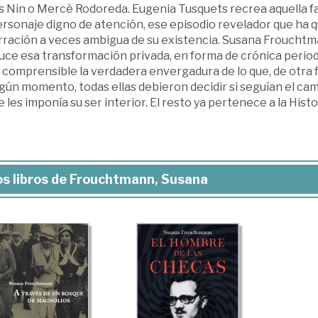
s Nin o Mercè Rodoreda. Eugenia Tusquets recrea aquella fa
ersonaje digno de atención, ese episodio revelador que ha q
rración a veces ambigua de su existencia. Susana Frouchtma
ce esa transformación privada, en forma de crónica periodí
 comprensible la verdadera envergadura de lo que, de otra 
gún momento, todas ellas debieron decidir si seguían el ca
e les imponía su ser interior. El resto ya pertenece a la Histo
s libros de Frouchtmann, Susana