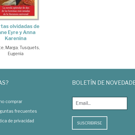
tas olvidadas de
ane Eyre y Anna
Karenina
rte, Marga
;
Tusquets,
Eugenia
AS?
BOLETÍN DE NOVEDAD
o comprar
guntas frecuentes
tica de privacidad
SUSCRIBIRSE