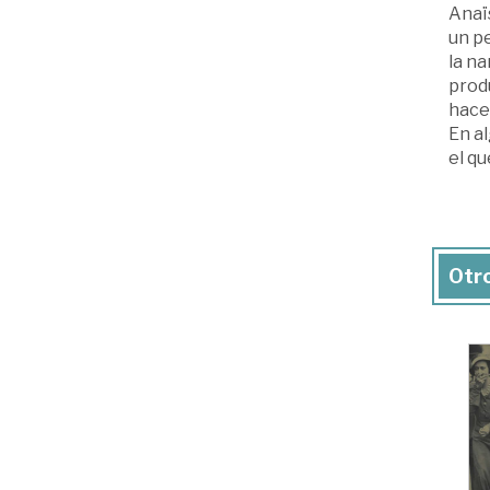
Anaï
un p
la na
produ
hace
En al
el qu
Otro