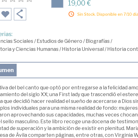
19,00 €
Sin Stock. Disponible en 7/10 día
rias:
ncias Sociales
/
Estudios de Género
/
Biografías
/
toria y Ciencias Humanas
/
Historia Universal
/
Historia co
umen
iva del bel canto que optó por entregarse a la felicidad amo
miento del siglo XX; una First lady que trascendió el estere
 que decidió hacer realidad el sueño de acercarse a Dios si
los individuales para una misma realidad de fondo: mujeres
aron aprovechando sus capacidades, muchas veces chocand
el sello masculino. Este libro recoge una docena de testimo
tad de superación y la ambición de existir en plenitud. Mar
esa de Ávila comparten páginas, entre otras, con Virginia W