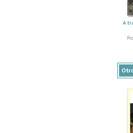
A tr
Fr
Otro