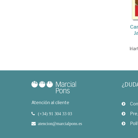
Car
J
Iria
¿DUD
Atención al cliente
Com
Pre
(+34) 91 304 33 03
Polí
atencion@marcialpons.es