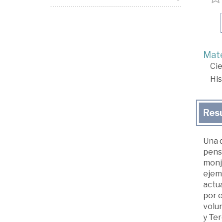
Mate
Cie
His
Res
Una d
pensa
monja
ejemp
actu
por 
volun
y Ter