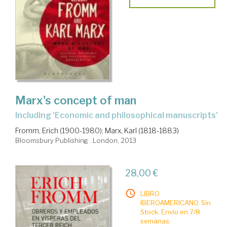
Marx's concept of man
including 'Economic and philosophical manuscripts'
Fromm, Erich (1900-1980)
;
Marx, Karl (1818-1883)
Bloomsbury Publishing . London, 2013
28,00 €
LIBRO
IBEROAMERICANO. Sin
Stock. Envío en 7/8
semanas.