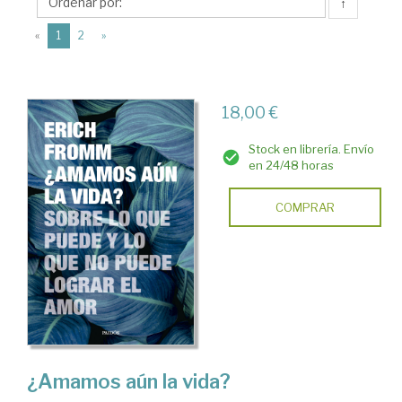
(1900-
↑
1980)
(current)
«
1
2
»
18,00 €
Stock en librería. Envío
en 24/48 horas
COMPRAR
¿Amamos aún la vida?