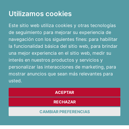
Utilizamos cookies
Este sitio web utiliza cookies y otras tecnologías
de seguimiento para mejorar su experiencia de
navegación con los siguientes fines:
para habilitar
la funcionalidad básica del sitio web
,
para brindar
una mejor experiencia en el sitio web
,
medir su
interés en nuestros productos y servicios y
personalizar las interacciones de marketing
,
para
mostrar anuncios que sean más relevantes para
usted
.
ACEPTAR
RECHAZAR
CAMBIAR PREFERENCIAS