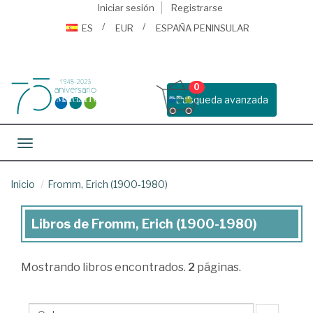
Iniciar sesión
Registrarse
ES
EUR
ESPAÑA PENINSULAR
0
Busqueda avanzada
Toggle navigation
Inicio
Fromm, Erich (1900-1980)
Libros de Fromm, Erich (1900-1980)
Libros
de
Mostrando
libros encontrados.
2
páginas.
Fromm,
Erich