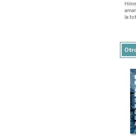
Himm
amar 
la to
Otro