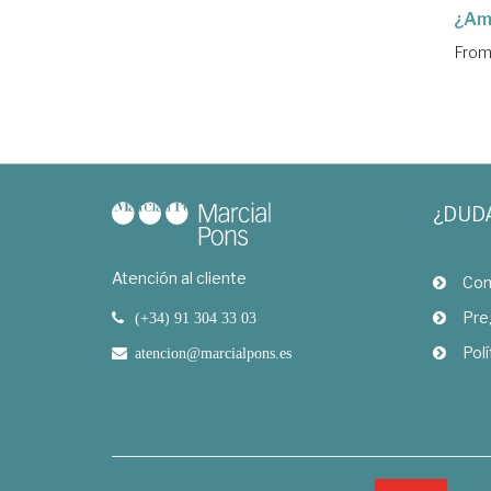
¿Am
From
¿DUD
Atención al cliente
Com
Pre
(+34) 91 304 33 03
Polí
atencion@marcialpons.es