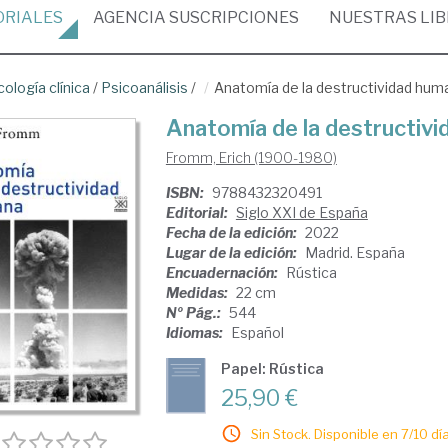
ORIALES
AGENCIA
SUSCRIPCIONES
NUESTRAS
LI
cología clínica
/
Psicoanálisis
/
Anatomía de la destructividad hum
Anatomía de la destructiv
Fromm, Erich (1900-1980)
ISBN:
9788432320491
Editorial:
Siglo XXI de España
Fecha de la edición:
2022
Lugar de la edición:
Madrid. España
Encuadernación:
Rústica
Medidas:
22 cm
Nº Pág.:
544
Idiomas:
Español
Papel: Rústica
25,90 €
Sin Stock. Disponible en 7/10 día