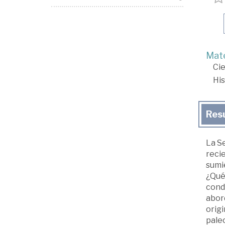
Mate
Cie
His
Res
La Se
reci
sumi
¿Qué 
cond
abord
origi
paleo