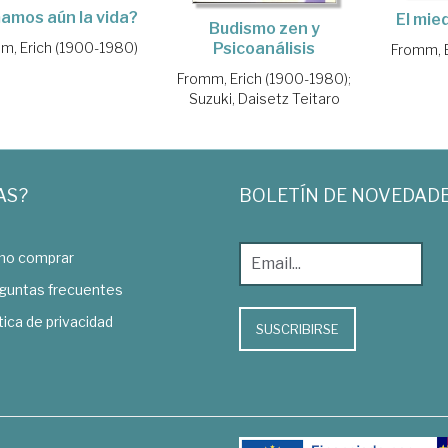
amos aún la vida?
El mied
Budismo zen y
m, Erich (1900-1980)
Psicoanálisis
Fromm, E
Fromm, Erich (1900-1980)
;
Suzuki, Daisetz Teitaro
AS?
BOLETÍN DE NOVEDAD
o comprar
guntas frecuentes
tica de privacidad
SUSCRIBIRSE