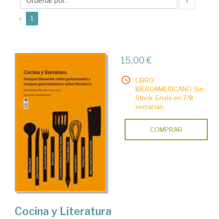
Ana
↑
(current)
«
1
15,00 €
LIBRO
IBEROAMERICANO. Sin
Stock. Envío en 7/8
semanas.
COMPRAR
Cocina y Literatura