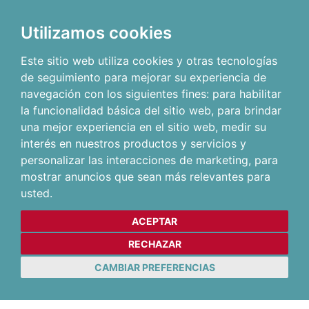
Utilizamos cookies
Este sitio web utiliza cookies y otras tecnologías
de seguimiento para mejorar su experiencia de
navegación con los siguientes fines:
para habilitar
la funcionalidad básica del sitio web
,
para brindar
una mejor experiencia en el sitio web
,
medir su
interés en nuestros productos y servicios y
personalizar las interacciones de marketing
,
para
mostrar anuncios que sean más relevantes para
usted
.
ACEPTAR
RECHAZAR
CAMBIAR PREFERENCIAS