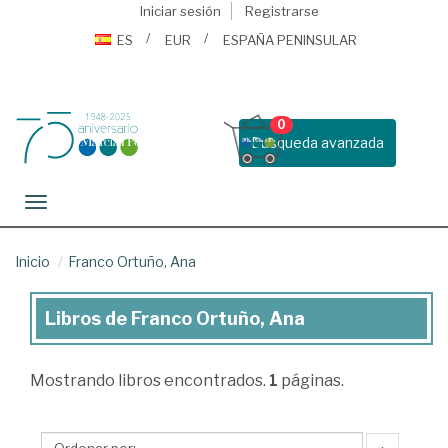
Iniciar sesión
Registrarse
ES
EUR
ESPAÑA PENINSULAR
0
Busqueda avanzada
Toggle navigation
Inicio
Franco Ortuño, Ana
Libros de Franco Ortuño, Ana
Libros
de
Mostrando
libros encontrados.
1
páginas.
Franco
Ortuño,