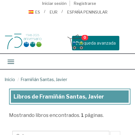
Iniciar sesión
Registrarse
ES
EUR
ESPAÑA PENINSULAR
0
Busqueda avanzada
Toggle navigation
Inicio
Framiñán Santas, Javier
Libros de Framiñán Santas, Javier
Libros
de
Mostrando
libros encontrados.
1
páginas.
Framiñán
Santas,