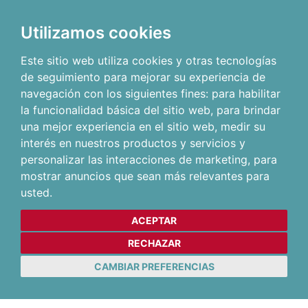
Utilizamos cookies
Este sitio web utiliza cookies y otras tecnologías
de seguimiento para mejorar su experiencia de
navegación con los siguientes fines:
para habilitar
la funcionalidad básica del sitio web
,
para brindar
una mejor experiencia en el sitio web
,
medir su
interés en nuestros productos y servicios y
personalizar las interacciones de marketing
,
para
mostrar anuncios que sean más relevantes para
usted
.
ACEPTAR
RECHAZAR
CAMBIAR PREFERENCIAS