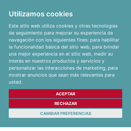
Utilizamos cookies
Este sitio web utiliza cookies y otras tecnologías
de seguimiento para mejorar su experiencia de
navegación con los siguientes fines:
para habilitar
la funcionalidad básica del sitio web
,
para brindar
una mejor experiencia en el sitio web
,
medir su
interés en nuestros productos y servicios y
personalizar las interacciones de marketing
,
para
mostrar anuncios que sean más relevantes para
usted
.
ACEPTAR
RECHAZAR
CAMBIAR PREFERENCIAS