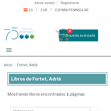
Iniciar sesión
Registrarse
ES
EUR
ESPAÑA PENINSULAR
0
Busqueda avanzada
Toggle navigation
Inicio
Fortet, Adrià
Libros de Fortet, Adrià
Libros
de
Mostrando
libros encontrados.
1
páginas.
Fortet,
Adrià