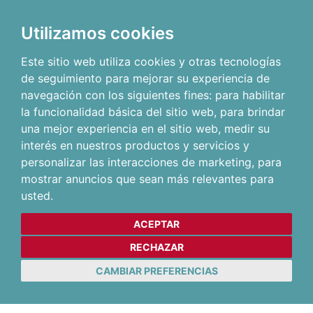
Utilizamos cookies
Este sitio web utiliza cookies y otras tecnologías
de seguimiento para mejorar su experiencia de
navegación con los siguientes fines:
para habilitar
la funcionalidad básica del sitio web
,
para brindar
una mejor experiencia en el sitio web
,
medir su
interés en nuestros productos y servicios y
personalizar las interacciones de marketing
,
para
mostrar anuncios que sean más relevantes para
usted
.
ACEPTAR
RECHAZAR
CAMBIAR PREFERENCIAS