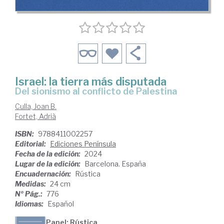
Israel: la tierra más disputada
Del sionismo al conflicto de Palestina
Culla, Joan B.
Fortet, Adrià
ISBN:
9788411002257
Editorial:
Ediciones Península
Fecha de la edición:
2024
Lugar de la edición:
Barcelona. España
Encuadernación:
Rústica
Medidas:
24 cm
Nº Pág.:
776
Idiomas:
Español
Papel: Rústica