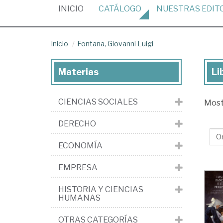
(CURRENT)
INICIO
CATÁLOGO
NUESTRAS
EDIT
Inicio
Fontana, Giovanni Luigi
Materias
Li
Lib
de
CIENCIAS SOCIALES
Mos
Fon
Gio
DERECHO
Lui
ECONOMÍA
EMPRESA
HISTORIA Y CIENCIAS
HUMANAS
OTRAS CATEGORÍAS