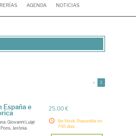
BRERÍAS
AGENDA
NOTICIAS
(current)
«
1
n España e
25,00 €
órica
Sin Stock. Disponible en
na, Giovanni Luigi
7/10 días.
 Pons, Jerònia