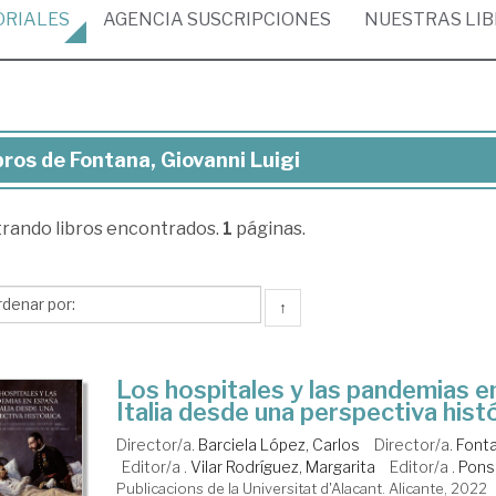
ORIALES
AGENCIA
SUSCRIPCIONES
NUESTRAS
LI
bros de Fontana, Giovanni Luigi
ros
trando
libros encontrados.
1
páginas.
tana,
vanni
gi
↑
Los hospitales y las pandemias e
Italia desde una perspectiva hist
Director/a.
Barciela López, Carlos
Director/a.
Fonta
Editor/a .
Vilar Rodríguez, Margarita
Editor/a .
Pons
Publicacions de la Universitat d'Alacant. Alicante, 2022