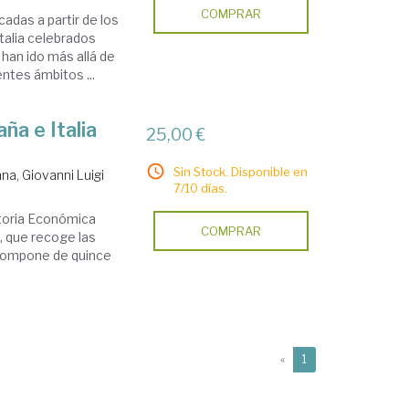
COMPRAR
cadas a partir de los
talia celebrados
han ido más allá de
ntes ámbitos ...
ña e Italia
25,00 €
Sin Stock. Disponible en
na, Giovanni Luigi
7/10 días.
storia Económica
COMPRAR
o, que recoge las
 compone de quince
(current)
«
1