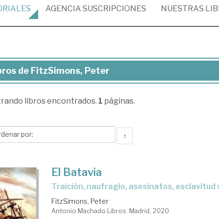
ORIALES
AGENCIA
SUSCRIPCIONES
NUESTRAS
LI
bros de FitzSimons, Peter
ros
trando
libros encontrados.
1
páginas.
zSimons,
ter
↑
El Batavia
Traición, naufragio, asesinatos, esclavitud s
FitzSimons, Peter
Antonio Machado Libros. Madrid, 2020