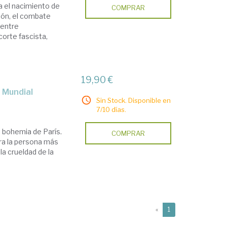
a el nacimiento de
COMPRAR
ción, el combate
 entre
corte fascista,
19,90 €
a Mundial
Sin Stock. Disponible en
7/10 días.
 bohemia de París.
COMPRAR
era la persona más
a crueldad de la
(current)
«
1