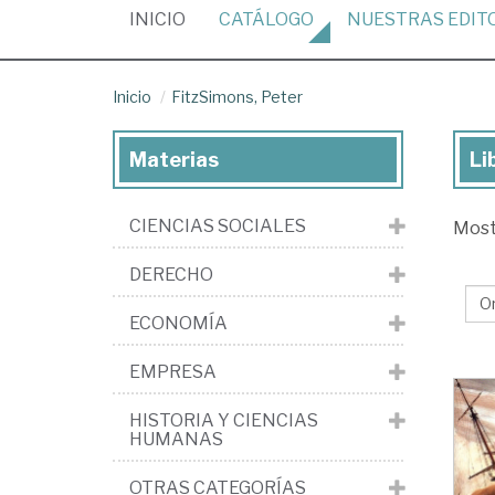
(CURRENT)
INICIO
CATÁLOGO
NUESTRAS
EDIT
Inicio
FitzSimons, Peter
Materias
Li
Lib
de
CIENCIAS SOCIALES
Mos
Fit
Pe
DERECHO
ECONOMÍA
EMPRESA
HISTORIA Y CIENCIAS
HUMANAS
OTRAS CATEGORÍAS