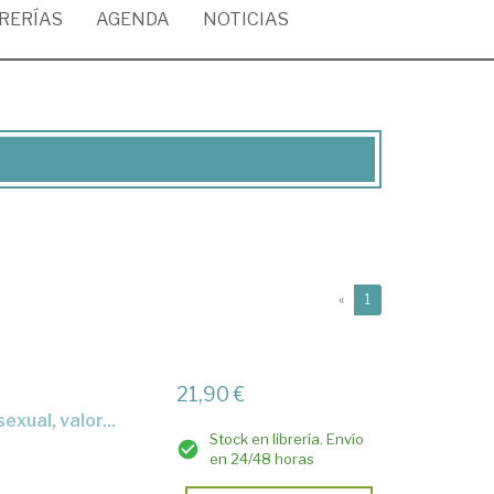
BRERÍAS
AGENDA
NOTICIAS
(current)
«
1
21,90 €
exual, valor...
Stock en librería. Envío
en 24/48 horas