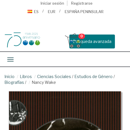
Iniciar sesión
Registrarse
ES
EUR
ESPAÑA PENINSULAR
0
Busqueda avanzada
Toggle navigation
Inicio
Libros
Ciencias Sociales
/
Estudios de Género
/
Biografías
/
Nancy Wake