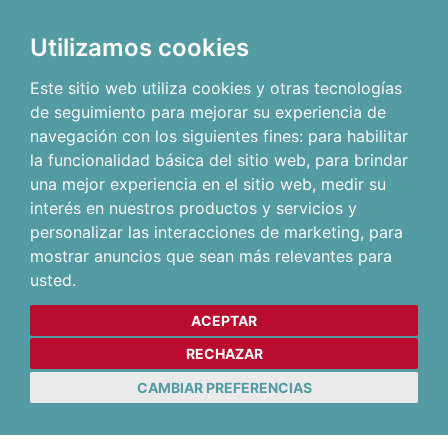
Utilizamos cookies
Este sitio web utiliza cookies y otras tecnologías
de seguimiento para mejorar su experiencia de
navegación con los siguientes fines:
para habilitar
la funcionalidad básica del sitio web
,
para brindar
una mejor experiencia en el sitio web
,
medir su
interés en nuestros productos y servicios y
personalizar las interacciones de marketing
,
para
mostrar anuncios que sean más relevantes para
usted
.
ACEPTAR
RECHAZAR
CAMBIAR PREFERENCIAS