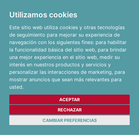
Utilizamos cookies
Este sitio web utiliza cookies y otras tecnologías
de seguimiento para mejorar su experiencia de
navegación con los siguientes fines:
para habilitar
la funcionalidad básica del sitio web
,
para brindar
una mejor experiencia en el sitio web
,
medir su
interés en nuestros productos y servicios y
personalizar las interacciones de marketing
,
para
mostrar anuncios que sean más relevantes para
usted
.
ACEPTAR
RECHAZAR
CAMBIAR PREFERENCIAS