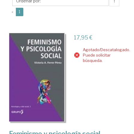
Victoria
↑
A.
(current)
«
1
17,95 €
Agotado/Descatalogado.
Puede solicitar
búsqueda.
Feminismo y psicología social