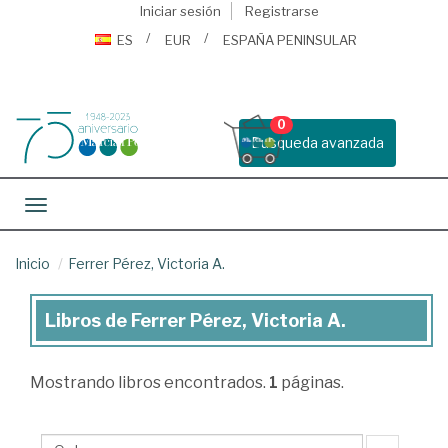
Iniciar sesión
Registrarse
ES
EUR
ESPAÑA PENINSULAR
0
Busqueda avanzada
Toggle navigation
Inicio
Ferrer Pérez, Victoria A.
Libros de Ferrer Pérez, Victoria A.
Libros
de
Mostrando
libros encontrados.
1
páginas.
Ferrer
Pérez,