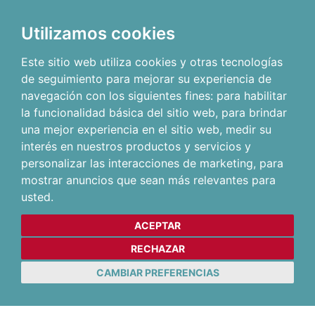
Utilizamos cookies
Este sitio web utiliza cookies y otras tecnologías
de seguimiento para mejorar su experiencia de
navegación con los siguientes fines:
para habilitar
la funcionalidad básica del sitio web
,
para brindar
una mejor experiencia en el sitio web
,
medir su
interés en nuestros productos y servicios y
personalizar las interacciones de marketing
,
para
mostrar anuncios que sean más relevantes para
usted
.
ACEPTAR
RECHAZAR
CAMBIAR PREFERENCIAS