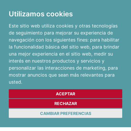
Utilizamos cookies
Este sitio web utiliza cookies y otras tecnologías
de seguimiento para mejorar su experiencia de
navegación con los siguientes fines:
para habilitar
la funcionalidad básica del sitio web
,
para brindar
una mejor experiencia en el sitio web
,
medir su
interés en nuestros productos y servicios y
personalizar las interacciones de marketing
,
para
mostrar anuncios que sean más relevantes para
usted
.
ACEPTAR
RECHAZAR
CAMBIAR PREFERENCIAS