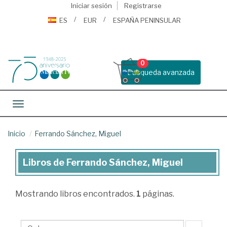
Iniciar sesión
Registrarse
ES
EUR
ESPAÑA PENINSULAR
0
Busqueda avanzada
Toggle navigation
Inicio
Ferrando Sánchez, Miguel
Libros de Ferrando Sánchez, Miguel
Libros
de
Mostrando
libros encontrados.
1
páginas.
Ferrando
Sánchez,