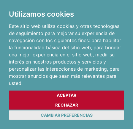
Utilizamos cookies
Este sitio web utiliza cookies y otras tecnologías
de seguimiento para mejorar su experiencia de
navegación con los siguientes fines:
para habilitar
la funcionalidad básica del sitio web
,
para brindar
una mejor experiencia en el sitio web
,
medir su
interés en nuestros productos y servicios y
personalizar las interacciones de marketing
,
para
mostrar anuncios que sean más relevantes para
usted
.
ACEPTAR
RECHAZAR
CAMBIAR PREFERENCIAS